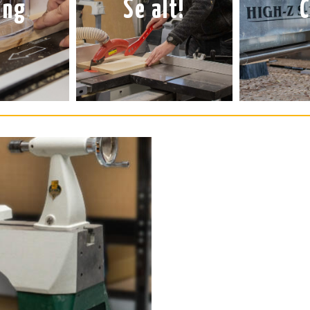
ing
Se alt!