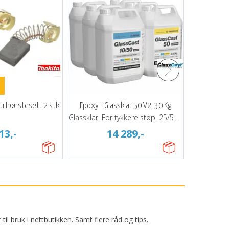
ullbørstesett 2 stk
Epoxy - Glassklar 50 V2. 30 Kg
Epoxy - G
Glassklar. For tykkere støp. 25/50 mm.
13,-
14 289,-
r
til bruk i nettbutikken. Samt flere råd og tips.