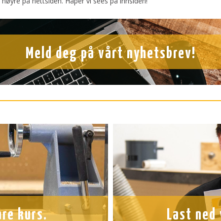
 høyre på nettsiden. Håper vi sees på innsiden!
Meld deg på vårt nyhetsbrev!
åre kurs.
Last ned 