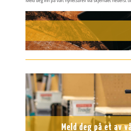
Meld deg inn på vårt nyhetsbrev via skjemaet nederst til
Meld deg på et av v