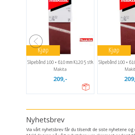
Kjøp
Kjøp
Slipebånd 100 × 610 mm K120 5 stk
Slipebånd 100 × 61
Makita
Maki
209,-
209
Nyhetsbrev
Via vårt nyhetsbrev får du tilsendt de siste nyhetene og d