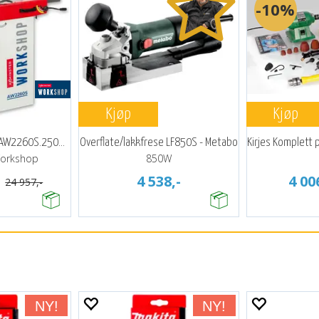
assklar
g mengde
65,-