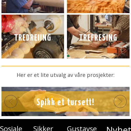
TREDREIING
TREFRESING
Her er et lite utvalg av våre prosjekter:
Spikk et tursett!
Sosiale
Sikker
Gustavsen
Nyhet