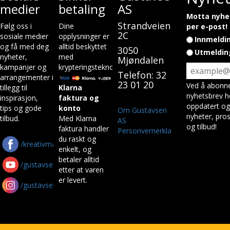
medier
betaling
AS
Motta nyhet
Strandveien
Følg oss i
Dine
per e-post!
2C
sosiale medier
opplysninger er
Innmeldi
og få med deg
alltid beskyttet
3050
Utmeldin
nyheter,
med
Mjøndalen
kampanjer og
krypteringsteknologi.
Telefon: 32
arrangementer i
23 01 20
Ved å abonne
tillegg til
Klarna
nyhetsbrev h
inspirasjon,
faktura og
oppdatert og
tips og gode
konto
Om Gustavsen
nyheter, pros
tilbud.
Med Klarna
AS
og tilbud!
faktura handler
Personvernerklæring
du raskt og
/kreativmaskin
enkelt, og
betaler alltid
/gustavsenas
etter at varen
er levert.
/gustavsen_as