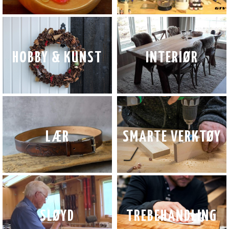
HOBBY & KUNST
INTERIØR
LÆR
SMARTE VERKTØY
SLØYD
TREBEHANDLING