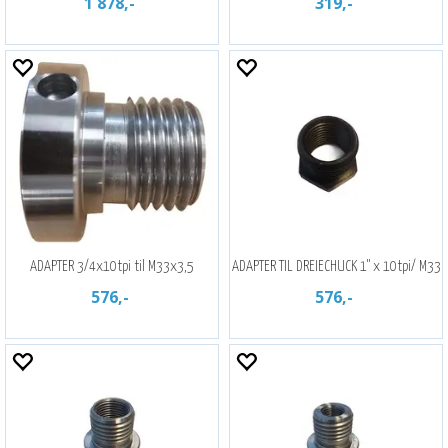
1 878,-
319,-
ADAPTER 3/4x10tpi til M33x3,5
ADAPTER TIL DREIECHUCK 1" x 10tpi/ M33
576,-
576,-