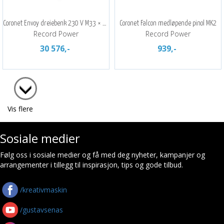
Coronet Envoy dreiebenk 230 V M33 × 3,5
Coronet Falcon medløpende pinol MK2
Record Power
Record Power
30 576,-
939,-
Vis flere
Sosiale medier
Følg oss i sosiale medier og få med deg nyheter, kampanjer og
arrangementer i tillegg til inspirasjon, tips og gode tilbud.
/kreativmaskin
/gustavsenas