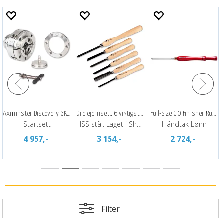
25%
Full-Size Pakke 16" Håndtak Lønn
Evolution Sk114 Chuck
Easy Wood Tools Hm-Bits
M33X3.5, U/ Bakker - Axminster
Dreiejernsett 5 Stk. - Hamlet
6 141,-
5 858,-
4 280,-
8 188,-
Filter