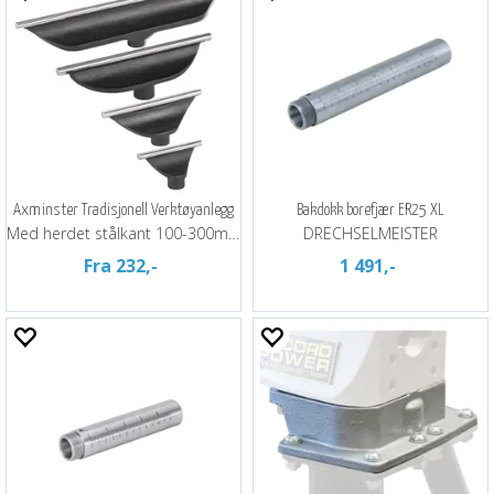
Axminster Tradisjonell Verktøyanlegg
Bakdokk borefjær ER25 XL
Med herdet stålkant 100-300mm
DRECHSELMEISTER
Fra 232,-
1 491,-