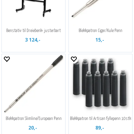
Benstativ til Dreiebenk- justerbart
Blekkpatron Cigar/Kule Penn
3 124,-
15,-
Blekkpatron Slimline/European Penn
Blekkpatron til Artisan fyllepenn 10stk
20,-
89,-