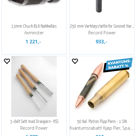
13mm Chuck B16 Nøkkelløs
250 mm Verktøystøtte for Coronet Herald
Axminster
Record Power
1 221,-
933,-
3-delt Sett med Dreiejern- HSS
50 Kal. Patron Flipp Penn - 1 Stk
Record Power
Kvantumsrabatt! Kjøp Fler, Spar Mer!