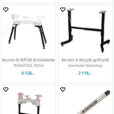
Benstativ for NEPTUNE Borddreiebenker
Benstativ til AW355WL og AP530WL
TEKNATOOL NOVA
Axminster Workshop
6 126,-
2 116,-