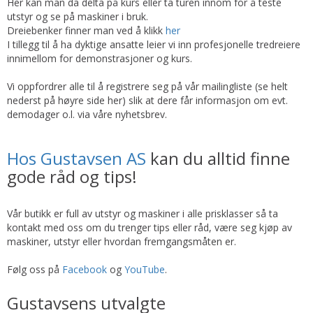
Her kan man da delta på kurs eller ta turen innom for å teste
utstyr og se på maskiner i bruk.
Dreiebenker finner man ved å klikk
her
I tillegg til å ha dyktige ansatte leier vi inn profesjonelle tredreiere
innimellom for demonstrasjoner og kurs.
Vi oppfordrer alle til å registrere seg på vår mailingliste (se helt
nederst på høyre side her) slik at dere får informasjon om evt.
demodager o.l. via våre nyhetsbrev.
Hos Gustavsen AS
kan du alltid finne
gode råd og tips!
Vår butikk er full av utstyr og maskiner i alle prisklasser så ta
kontakt med oss om du trenger tips eller råd, være seg kjøp av
maskiner, utstyr eller hvordan fremgangsmåten er.
Følg oss på
Facebook
og
YouTube
.
Gustavsens utvalgte