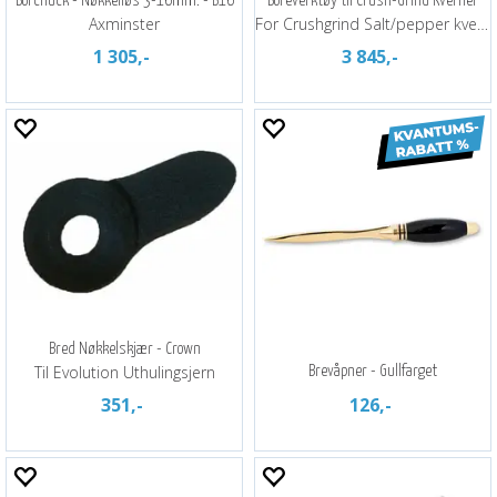
Borchuck - Nøkkelløs 3-16mm. - B16
Boreverktøy til Crush-Grind Kverner
Axminster
For Crushgrind Salt/pepper kvern
1 305,-
3 845,-
Bred Nøkkelskjær - Crown
Til Evolution Uthulingsjern
Brevåpner - Gullfarget
351,-
126,-