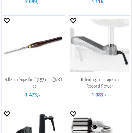
3 099,-
1 116,-
Bollejern "Superflute" 9.53 mm (3/8")
Bolleutrigger i støpejern
Hss
Record Power
1 473,-
1 083,-