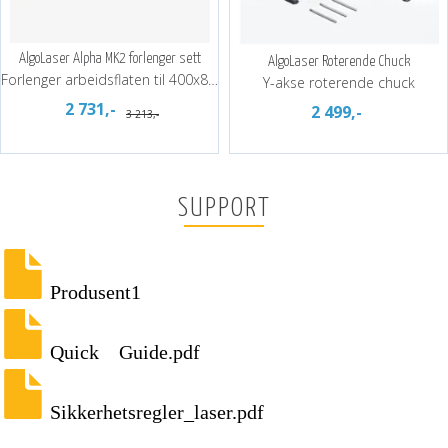
AlgoLaser Alpha MK2 forlenger sett
AlgoLaser Roterende Chuck
Forlenger arbeidsflaten til 400x880mm
Y-akse roterende chuck
2 731,-
2 499,-
3 213,-
SUPPORT
Produsent1
Quick Guide.pdf
Sikkerhetsregler_laser.pdf