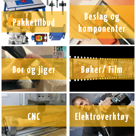
Beslag og
Pakketilbud
komponenter
Bor og jiger
Bøker/ Film
CNC
Elektroverktøy