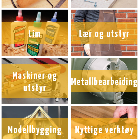
Lim
Lær og utstyr
Maskiner og
Metallbearbeiding
utstyr
Modellbygging
Nyttige verktøy