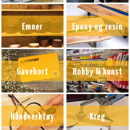
Emner
Epoxy og resin
Gavekort
Hobby & kunst
Håndverktøy
Kreg