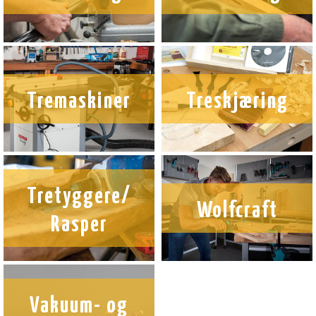
Tremaskiner
Treskjæring
Tretyggere/
Wolfcraft
Rasper
Vakuum- og