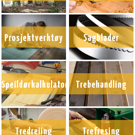
Prosjektverktøy
Sagblader
Speildørkalkulator
Trebehandling
Tredreiing
Trefresing