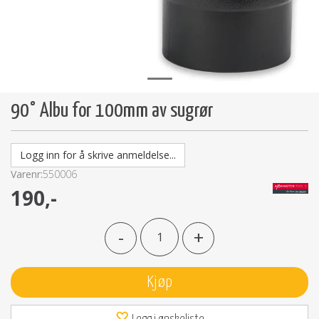
90° Albu for 100mm av sugrør
Logg inn for å skrive anmeldelse...
Varenr:
550006
190,-
-
+
Kjøp