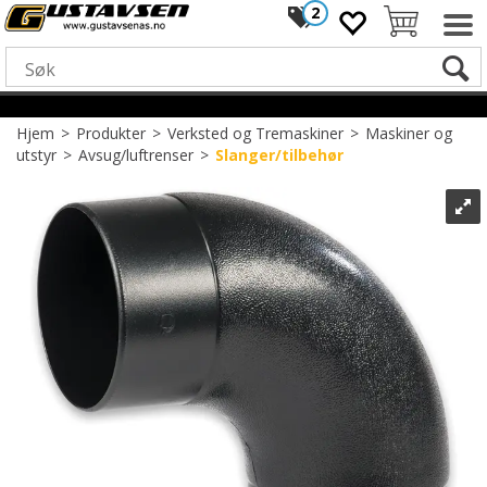
2
Hjem
>
Produkter
>
Verksted og Tremaskiner
>
Maskiner og
utstyr
>
Avsug/luftrenser
>
Slanger/tilbehør