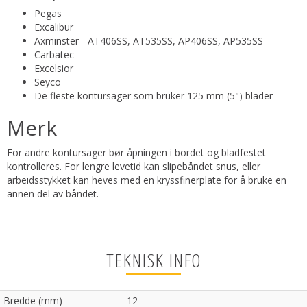
Pegas
Excalibur
Axminster - AT406SS, AT535SS, AP406SS, AP535SS
Carbatec
Excelsior
Seyco
De fleste kontursager som bruker 125 mm (5") blader
Merk
For andre kontursager bør åpningen i bordet og bladfestet
kontrolleres. For lengre levetid kan slipebåndet snus, eller
arbeidsstykket kan heves med en kryssfinerplate for å bruke en
annen del av båndet.
TEKNISK INFO
Bredde (mm)
12