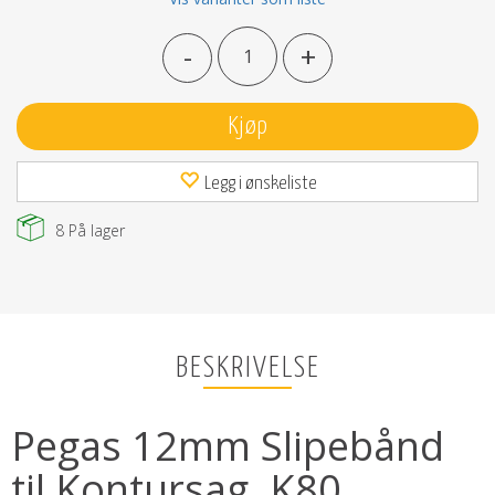
-
+
Kjøp
Legg i ønskeliste
8
På lager
BESKRIVELSE
Pegas 12mm Slipebånd
til Kontursag. K80