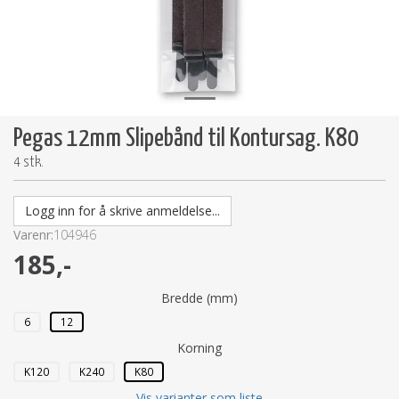
Pegas 12mm Slipebånd til Kontursag. K80
4 stk.
Logg inn for å skrive anmeldelse...
Varenr:
104946
185,-
Bredde (mm)
6
12
Korning
K120
K240
K80
Vis varianter som liste