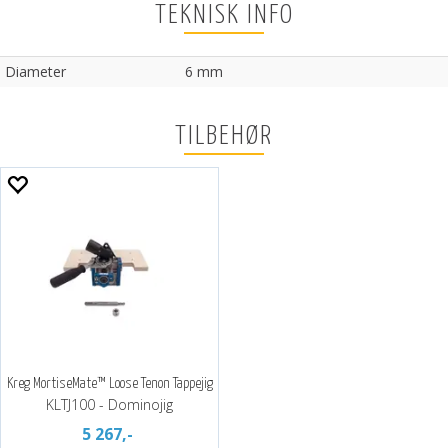
TEKNISK INFO
Diameter
6 mm
TILBEHØR
Kreg MortiseMate™ Loose Tenon Tappejig
KLTJ100 - Dominojig
5 267,-