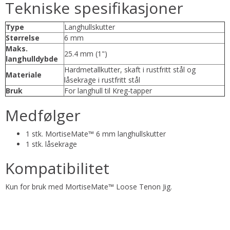
Tekniske spesifikasjoner
Type
Langhullskutter
Størrelse
6 mm
Maks.
25.4 mm (1")
langhulldybde
Hardmetallkutter, skaft i rustfritt stål og
Materiale
låsekrage i rustfritt stål
Bruk
For langhull til Kreg-tapper
Medfølger
1 stk. MortiseMate™ 6 mm langhullskutter
1 stk. låsekrage
Kompatibilitet
Kun for bruk med MortiseMate™ Loose Tenon Jig.