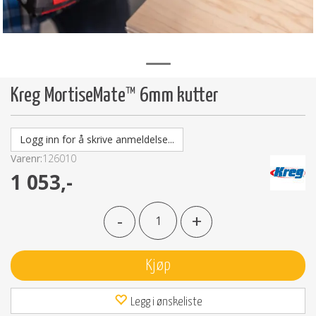
Kreg MortiseMate™ 6mm kutter
Logg inn for å skrive anmeldelse...
Varenr:
126010
1 053,-
-
+
Kjøp
Legg i ønskeliste