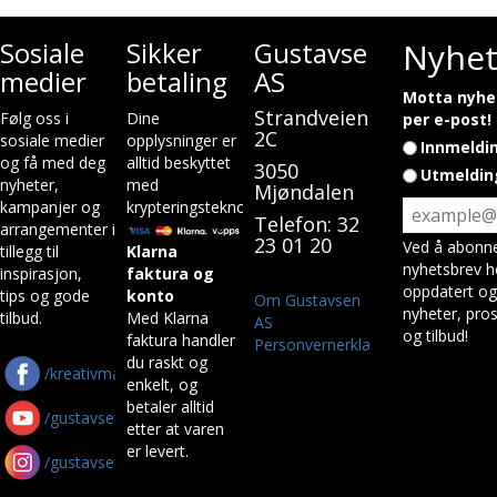
Sosiale
Sikker
Gustavsen
Nyhet
medier
betaling
AS
Motta nyhet
Strandveien
Følg oss i
Dine
per e-post!
2C
sosiale medier
opplysninger er
Innmeldi
og få med deg
alltid beskyttet
3050
Utmeldin
nyheter,
med
Mjøndalen
kampanjer og
krypteringsteknologi.
Telefon: 32
arrangementer i
23 01 20
Ved å abonne
tillegg til
Klarna
nyhetsbrev h
inspirasjon,
faktura og
oppdatert og
tips og gode
konto
Om Gustavsen
nyheter, pros
tilbud.
Med Klarna
AS
og tilbud!
faktura handler
Personvernerklæring
du raskt og
/kreativmaskin
enkelt, og
betaler alltid
/gustavsenas
etter at varen
er levert.
/gustavsen_as