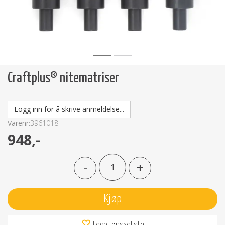
Craftplus® nitematriser
Logg inn for å skrive anmeldelse...
Varenr:
3961018
948,-
-
+
Kjøp