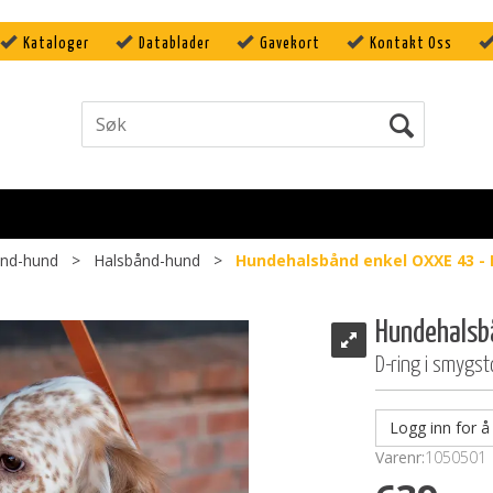
Kataloger
Datablader
Gavekort
Kontakt Oss
ånd-hund
>
Halsbånd-hund
>
Hundehalsbånd enkel OXXE 43 - 
Hundehalsb
D-ring i smygst
Logg inn for å 
Varenr:
1050501