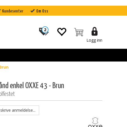
Kundesenter
Om Oss
2
Logg inn
Brun
ånd enkel OXXE 43 - Brun
olfestet
skrive anmeldelse...