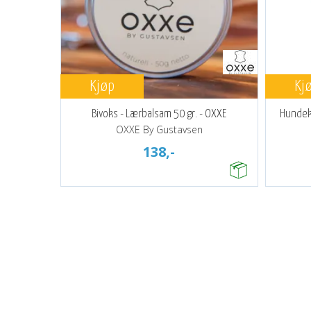
Kjøp
Kj
Bivoks - Lærbalsam 50 gr. - OXXE
Hundek
OXXE By Gustavsen
138,-