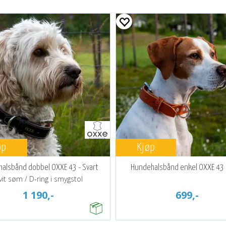
øp
Kjøp
alsbånd dobbel OXXE 43 - Svart
Hundehalsbånd enkel OXXE 43 
vit søm / D-ring i smygstol
1 190,-
699,-