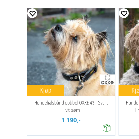
Kjøp
Kj
Hundehalsbånd dobbel OXXE 43 - Svart
Hundeh
Hvit søm
H
1 190,-