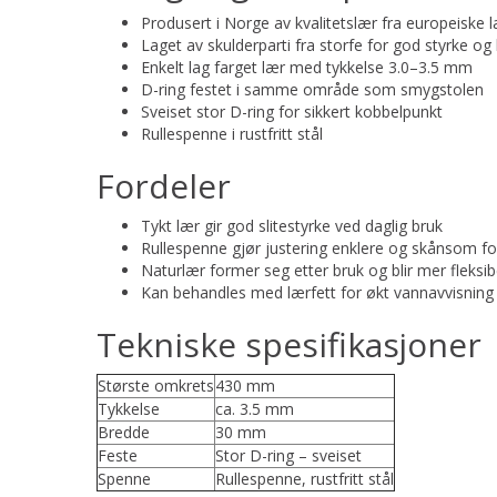
Produsert i Norge av kvalitetslær fra europeiske 
Laget av skulderparti fra storfe for god styrke og
Enkelt lag farget lær med tykkelse 3.0–3.5 mm
D-ring festet i samme område som smygstolen
Sveiset stor D-ring for sikkert kobbelpunkt
Rullespenne i rustfritt stål
Fordeler
Tykt lær gir god slitestyrke ved daglig bruk
Rullespenne gjør justering enklere og skånsom fo
Naturlær former seg etter bruk og blir mer fleksibe
Kan behandles med lærfett for økt vannavvisning
Tekniske spesifikasjoner
Største omkrets
430 mm
Tykkelse
ca. 3.5 mm
Bredde
30 mm
Feste
Stor D-ring – sveiset
Spenne
Rullespenne, rustfritt stål