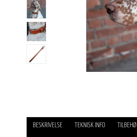
BESKRIVELSE
TEKNISK INFO
TILBEHØ