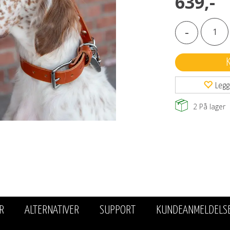
639,-
-
Legg
2
På lager
R
ALTERNATIVER
SUPPORT
KUNDEANMELDELS