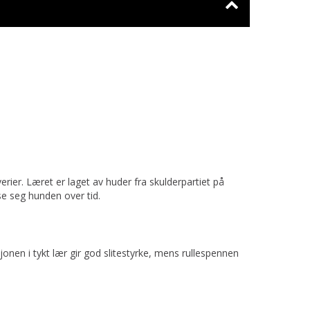
ier. Læret er laget av huder fra skulderpartiet på
se seg hunden over tid.
onen i tykt lær gir god slitestyrke, mens rullespennen