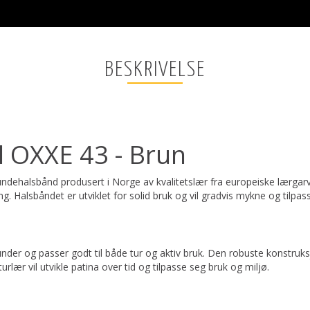
BESKRIVELSE
 OXXE 43 - Brun
ehalsbånd produsert i Norge av kvalitetslær fra europeiske lærgarver
g. Halsbåndet er utviklet for solid bruk og vil gradvis mykne og tilpas
nder og passer godt til både tur og aktiv bruk. Den robuste konstruksj
rlær vil utvikle patina over tid og tilpasse seg bruk og miljø.