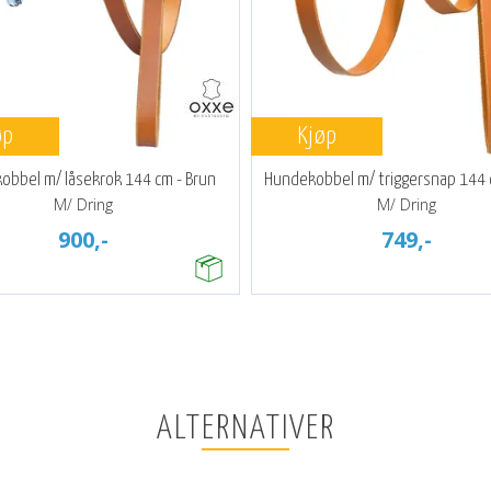
øp
Kjøp
obbel m/ låsekrok 144 cm - Brun
Hundekobbel m/ triggersnap 144 
M/ Dring
M/ Dring
900,-
749,-
ALTERNATIVER