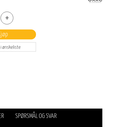
+
Kjøp
 i ønskeliste
ER
SPØRSMÅL OG SVAR