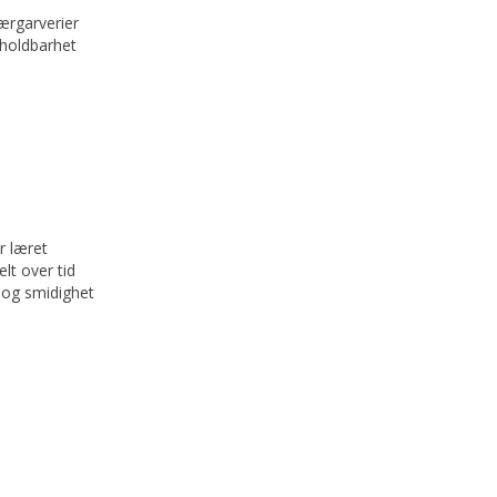
lærgarverier
 holdbarhet
r læret
lt over tid
 og smidighet