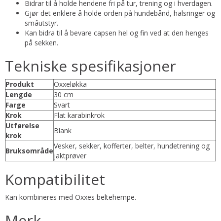
Bidrar til å holde hendene fri på tur, trening og i hverdagen.
Gjør det enklere å holde orden på hundebånd, halsringer og
småutstyr.
Kan bidra til å bevare capsen hel og fin ved at den henges
på sekken.
Tekniske spesifikasjoner
Produkt
Oxxeløkka
Lengde
30 cm
Farge
Svart
Krok
Flat karabinkrok
Utførelse
Blank
krok
Vesker, sekker, kofferter, belter, hundetrening og
Bruksområde
jaktprøver
Kompatibilitet
Kan kombineres med Oxxes beltehempe.
Merk