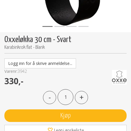
Oxxeløkka 30 cm - Svart
Karabinkrok flat - Blank
Logg inn for å skrive anmeldelse...
Varenr:
3942
330,-
-
+
Kjøp
Legg i ønskeliste