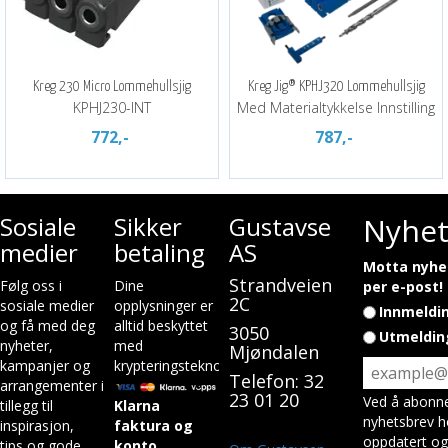
Kreg 230 Micro Lommehullsjig
Kreg Jig® KPHJ320 Lommehullsjig
KPHJ230-INT
Med Materialtykkelse Innstilling
772,-
787,-
Sosiale
Sikker
Gustavsen
Nyhet
medier
betaling
AS
Motta nyhet
Strandveien
Følg oss i
Dine
per e-post!
2C
sosiale medier
opplysninger er
Innmeldi
og få med deg
alltid beskyttet
3050
Utmeldin
nyheter,
med
Mjøndalen
kampanjer og
krypteringsteknologi.
Telefon: 32
arrangementer i
23 01 20
Ved å abonne
tillegg til
Klarna
nyhetsbrev h
inspirasjon,
faktura og
oppdatert og
tips og gode
konto