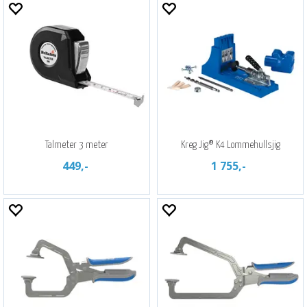
Talmeter 3 meter
Kreg Jig® K4 Lommehullsjig
449,-
1 755,-