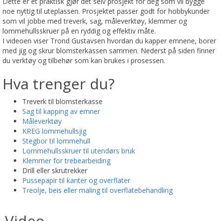
Dette er et praktisk gjør det selv prosjekt for deg som vil bygge
noe nyttig til uteplassen. Prosjektet passer godt for hobbykunder
som vil jobbe med treverk, sag, måleverktøy, klemmer og
lommehullsskruer på en ryddig og effektiv måte.
I videoen viser Trond Gustavsen hvordan du kapper emnene, borer
med jig og skrur blomsterkassen sammen. Nederst på siden finner
du verktøy og tilbehør som kan brukes i prosessen.
Hva trenger du?
Treverk til blomsterkasse
Sag til kapping av emner
Måleverktøy
KREG lommehullsjig
Stegbor til lommehull
Lommehullsskruer til utendørs bruk
Klemmer for trebearbeiding
Drill eller skrutrekker
Pussepapir til kanter og overflater
Treolje, beis eller maling til overflatebehandling
Video