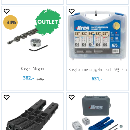
34%
Kreg Hd Stegbor
Kreg Lommehulljig Skruesett 675- Stk
382,-
631,-
579,-