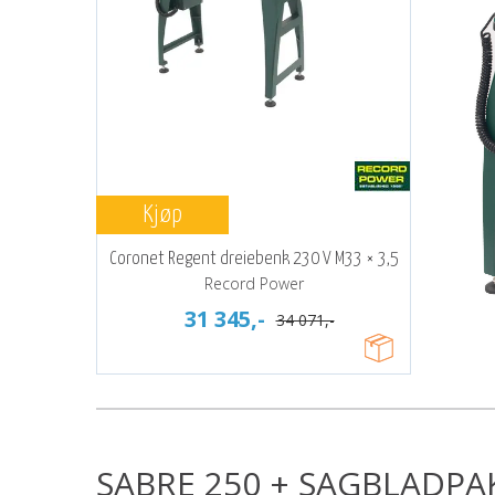
Kjøp
Coronet Regent dreiebenk 230 V M33 × 3,5
Record Power
31 345,-
34 071,-
SABRE 250 + SAGBLADPA