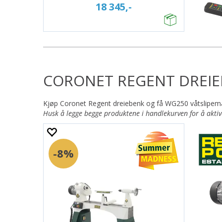
18 345,-
CORONET REGENT DREIE
Kjøp Coronet Regent dreiebenk og få WG250 våtslipema
Husk å legge begge produktene i handlekurven for å akti
8%