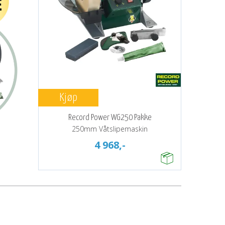
Kjøp
Record Power WG250 Pakke
250mm Våtslipemaskin
4 968,-