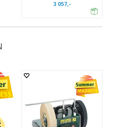
3 057,-
N