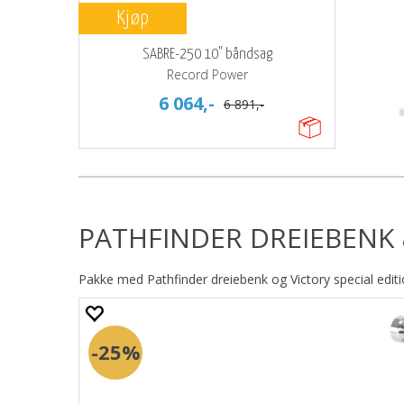
Kjøp
SABRE-250 10" båndsag
Record Power
6 064,-
6 891,-
PATHFINDER DREIEBENK 
Pakke med Pathfinder dreiebenk og Victory special edit
25%