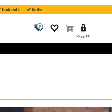
Kundesenter
Om Oss
3
Logg inn