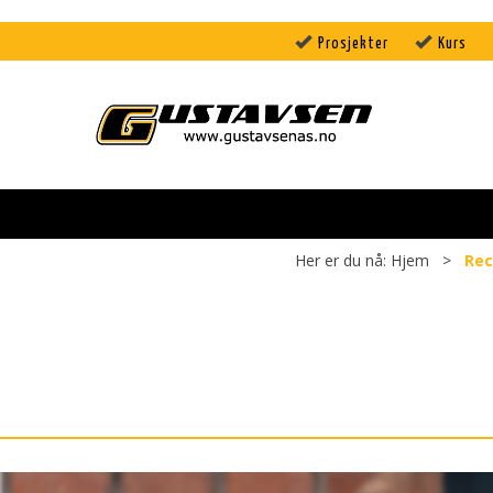
Prosjekter
Kurs
Her er du nå:
Hjem
>
Rec