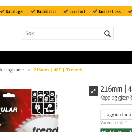
Kataloger
Datablader
Gavekort
Kontakt Oss
rkelsagblader
>
216mm | 48T | Treverk
216mm | 48
Kapp og gjær/Ra
Logg inn for å 
Varenr:
536024