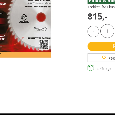
Trekkes fra i ka
815,-
-
Legg
2
På lager