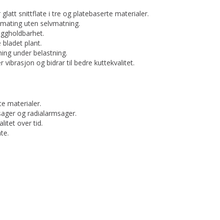
latt snittflate i tre og platebaserte materialer.
t mating uten selvmatning.
eggholdbarhet.
e bladet plant.
ing under belastning.
ibrasjon og bidrar til bedre kuttekvalitet.
te materialer.
rsager og radialarmsager.
litet over tid.
te.