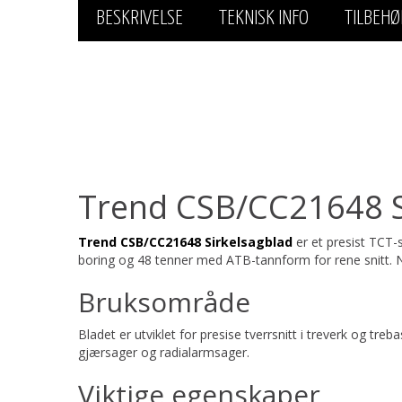
BESKRIVELSE
TEKNISK INFO
TILBEHØ
Trend CSB/CC21648 S
Trend CSB/CC21648 Sirkelsagblad
er et presist TCT-
boring og 48 tenner med ATB-tannform for rene snitt. Ne
Bruksområde
Bladet er utviklet for presise tverrsnitt i treverk og tre
gjærsager og radialarmsager.
Viktige egenskaper