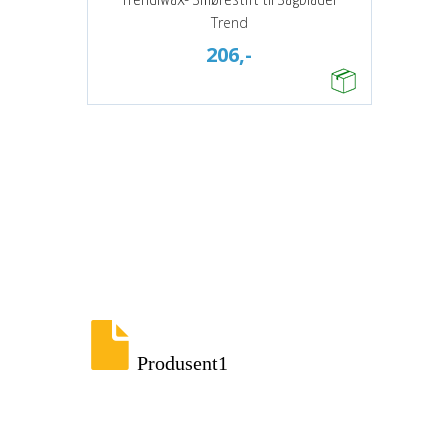
Trendiwax- Smørestift til Sagblader
Trend
206,-
Produsent1