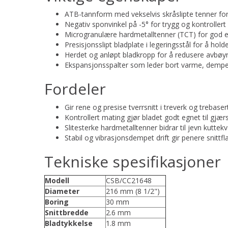
ATB-tannform med vekselvis skråslipte tenner for g
Negativ sponvinkel på -5° for trygg og kontroller
Microgranulære hardmetalltenner (TCT) for god 
Presisjonsslipt bladplate i legeringsstål for å hold
Herdet og anløpt bladkropp for å redusere avbøyn
Ekspansjonsspalter som leder bort varme, demper v
Fordeler
Gir rene og presise tverrsnitt i treverk og trebaser
Kontrollert mating gjør bladet godt egnet til gjæ
Slitesterke hardmetalltenner bidrar til jevn kuttekva
Stabil og vibrasjonsdempet drift gir penere snittfla
Tekniske spesifikasjoner
Modell
CSB/CC21648
Diameter
216 mm (8 1/2")
Boring
30 mm
Snittbredde
2.6 mm
Bladtykkelse
1.8 mm