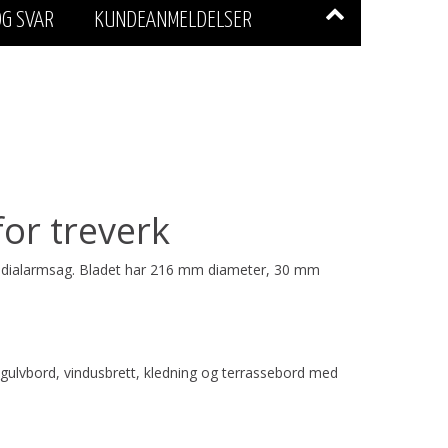
G SVAR
KUNDEANMELDELSER
or treverk
g radialarmsag. Bladet har 216 mm diameter, 30 mm
er, gulvbord, vindusbrett, kledning og terrassebord med