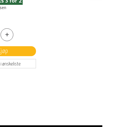
ssen
+
Kjøp
 i ønskeliste