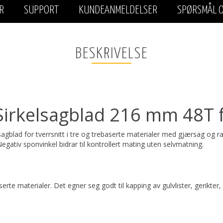
R
SUPPORT
KUNDEANMELDELSER
SPØRSMÅL O
BESKRIVELSE
irkelsagblad 216 mm 48T f
sagblad for tverrsnitt i tre og trebaserte materialer med gjærsag o
gativ sponvinkel bidrar til kontrollert mating uten selvmatning.
baserte materialer. Det egner seg godt til kapping av gulvlister, gerikt