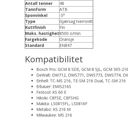
Antall tenner
48
Tannform
ATB
Sponvinkel
-5°
Type
Gjærsag tverrsnitt
Kuttfinish
Fin
Maks. hastighet
8500 o/min
Fargekode
Oransje
Standard
EN847
Kompatibilitet
Bosch Pro: GCM 8 SDE, GCM 8 SJL, GCM 305-216
DeWalt: DW712, DWS771, DWS773, DWS774, D
Einhell: TC-MS 216, TE-SM 216 Dual, TC-SM 216
Erbauer: EMIS216S
Festool: KS 60 E
Hikoki: C8FSE, C8FSHG
Makita: LS0815FL, LS0816F
Metabo: KS 216 M
Milwaukee: MS 216