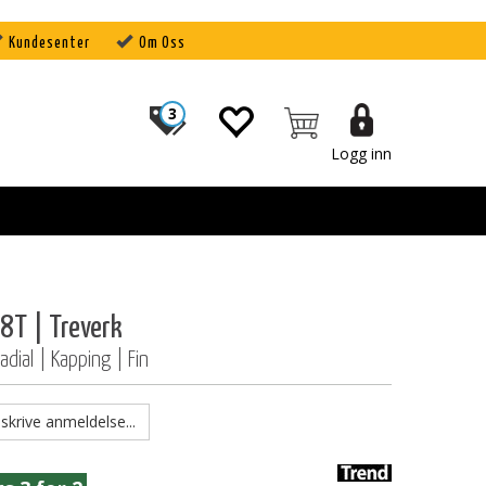
Kundesenter
Om Oss
3
Logg inn
T | Treverk
dial | Kapping | Fin
skrive anmeldelse...