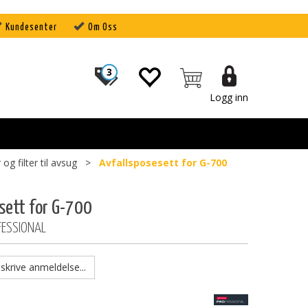
Kundesenter
Om Oss
3
Logg inn
og filter til avsug
>
Avfallsposesett for G-700
sett for G-700
FESSIONAL
skrive anmeldelse...