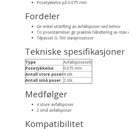
Posetykkelse på 0.075 mm
Fordeler
Gir enkel utskifting av avfallsposer ved behov
To posestørrelser gir praktisk håndtering av støv 
Tilpasset G-700 støvprosessor
Tekniske spesifikasjoner
Type
Avfallsposesett
Posetykkelse
0.075 mm
Antall store poser
4 stk.
Antall små poser
2 stk.
Medfølger
4 store avfallsposer
2 små avfallsposer
Kompatibilitet