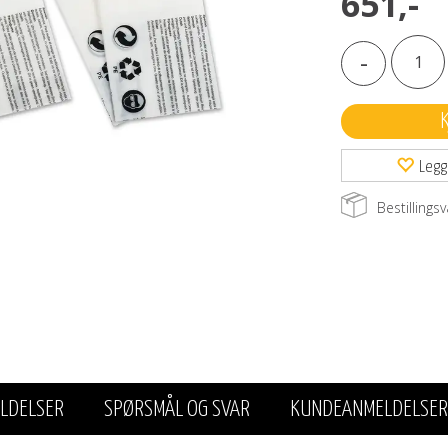
651,-
-
Legg
Bestillingsv
LDELSER
SPØRSMÅL OG SVAR
KUNDEANMELDELSER