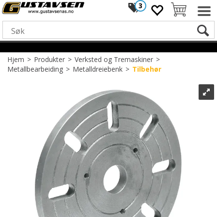
3
Hjem
>
Produkter
>
Verksted og Tremaskiner
>
Metallbearbeiding
>
Metalldreiebenk
>
Tilbehør