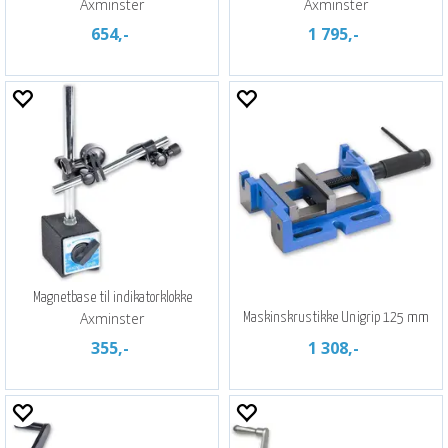
Axminster
Axminster
654,-
1 795,-
Magnetbase til indikatorklokke
Axminster
Maskinskrustikke Unigrip 125 mm
355,-
1 308,-