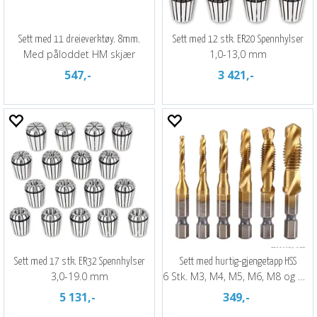
Sett med 11 dreieverktøy. 8mm.
Sett med 12 stk. ER20 Spennhylser
Med påloddet HM skjær
1,0-13,0 mm
547,-
3 421,-
Sett med 17 stk. ER32 Spennhylser
Sett med hurtig-gjengetapp HSS
3,0-19.0 mm
6 Stk. M3, M4, M5, M6, M8 og M10
5 131,-
349,-