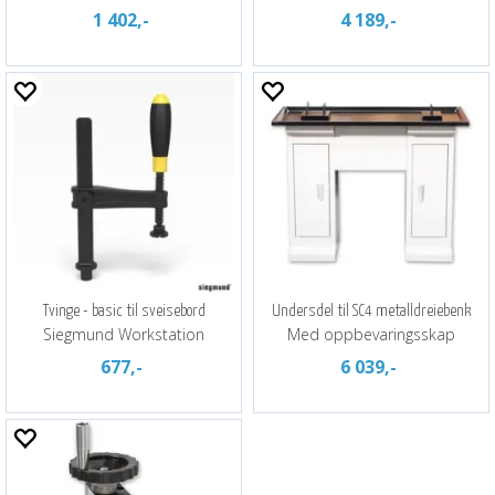
1 402,-
4 189,-
Tvinge - basic til sveisebord
Undersdel til SC4 metalldreiebenk
Siegmund Workstation
Med oppbevaringsskap
677,-
6 039,-