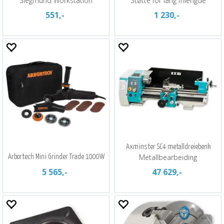
Siegmund Workstation
Støtte for lang frilengde
551,-
1 230,-
Axminster SC4 metalldreiebenk
Metallbearbeiding
Arbortech Mini Grinder Trade 1000W
5 565,-
47 629,-