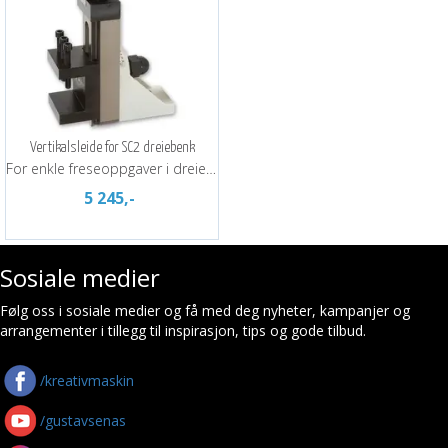
Vertikalsleide for SC2 dreiebenk
For enkle freseoppgaver i dreiebenken
5 245,-
Sosiale medier
Følg oss i sosiale medier og få med deg nyheter, kampanjer og
arrangementer i tillegg til inspirasjon, tips og gode tilbud.
/kreativmaskin
/gustavsenas