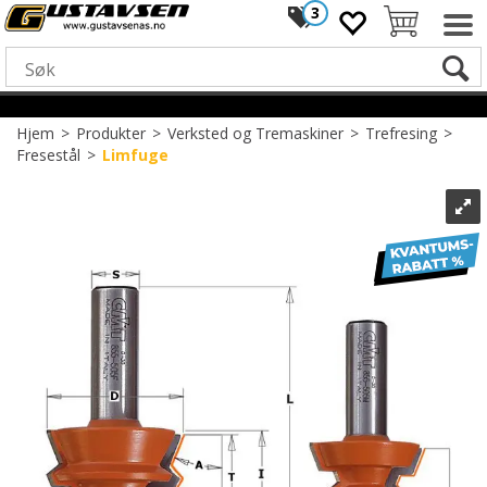
3
Hjem
>
Produkter
>
Verksted og Tremaskiner
>
Trefresing
>
Fresestål
>
Limfuge