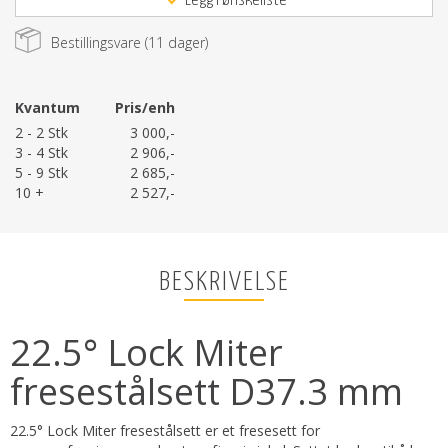
Legg i ønskeliste
Bestillingsvare (
11
dager)
Kvantum
Pris/enh
2 - 2 Stk
3 000,-
3 - 4 Stk
2 906,-
5 - 9 Stk
2 685,-
10 +
2 527,-
BESKRIVELSE
22.5° Lock Miter
fresestålsett D37.3 mm
22.5° Lock Miter fresestålsett er et fresesett for