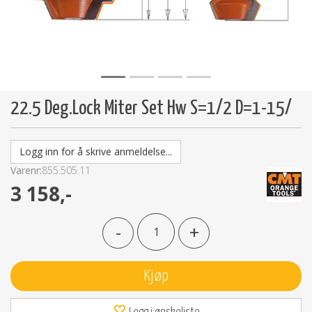
22.5 Deg.Lock Miter Set Hw S=1/2 D=1-15/
Logg inn for å skrive anmeldelse...
Varenr:
855.505.11
3 158,-
-
+
Kjøp