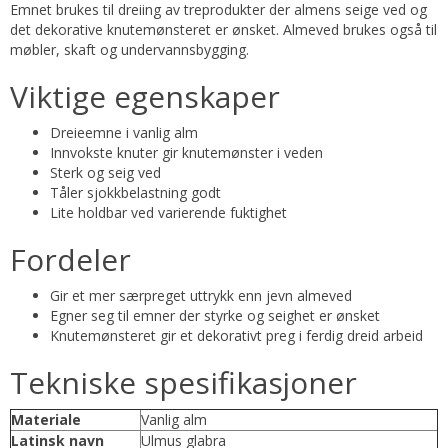
Emnet brukes til dreiing av treprodukter der almens seige ved og
det dekorative knutemønsteret er ønsket. Almeved brukes også til
møbler, skaft og undervannsbygging.
Viktige egenskaper
Dreieemne i vanlig alm
Innvokste knuter gir knutemønster i veden
Sterk og seig ved
Tåler sjokkbelastning godt
Lite holdbar ved varierende fuktighet
Fordeler
Gir et mer særpreget uttrykk enn jevn almeved
Egner seg til emner der styrke og seighet er ønsket
Knutemønsteret gir et dekorativt preg i ferdig dreid arbeid
Tekniske spesifikasjoner
Materiale
Vanlig alm
Latinsk navn
Ulmus glabra