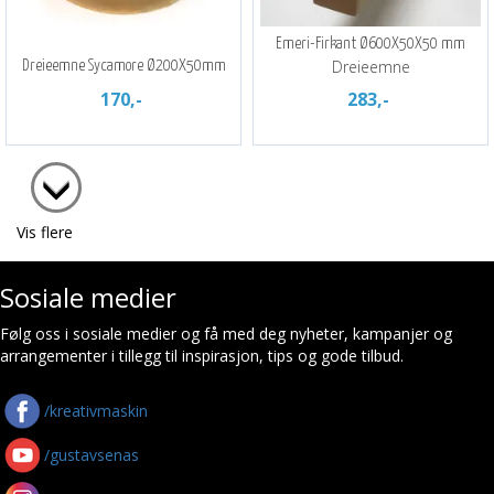
Emeri-Firkant Ø600X50X50 mm
Dreieemne
Dreieemne Sycamore Ø200X50mm
170,-
283,-
Vis flere
Sosiale medier
Følg oss i sosiale medier og få med deg nyheter, kampanjer og
arrangementer i tillegg til inspirasjon, tips og gode tilbud.
/kreativmaskin
/gustavsenas