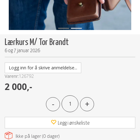
Lærkurs M/ Tor Brandt
6 og 7 januar 2026
Logg inn for å skrive anmeldelse...
Varenr:
126792
2 000,-
-
+
Legg i ønskeliste
Ikke på lager (
0
dager)