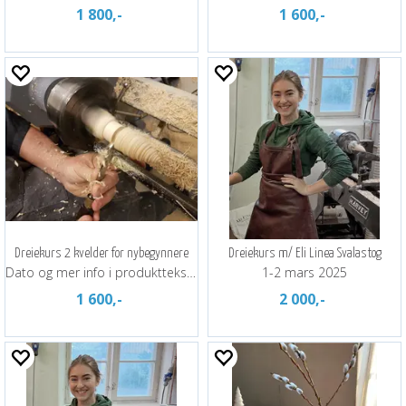
1 800,-
1 600,-
Dreiekurs 2 kvelder for nybegynnere
Dreiekurs m/ Eli Linea Svalastog
Dato og mer info i produktteksten
1-2 mars 2025
1 600,-
2 000,-