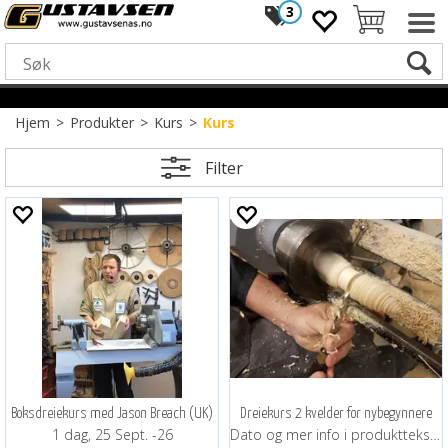
3
Hjem
>
Produkter
>
Kurs
>
Kurs
Filter
Boksdreiekurs med Jason Breach (UK)
Dreiekurs 2 kvelder for nybegynnere
1 dag, 25 Sept. -26
Dato og mer info i produktteksten