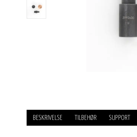
BESKRIVELSE
TILBEHØR
SUPPORT