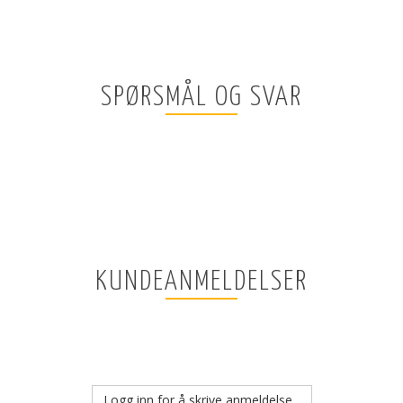
SPØRSMÅL OG SVAR
KUNDEANMELDELSER
Logg inn for å skrive anmeldelse...