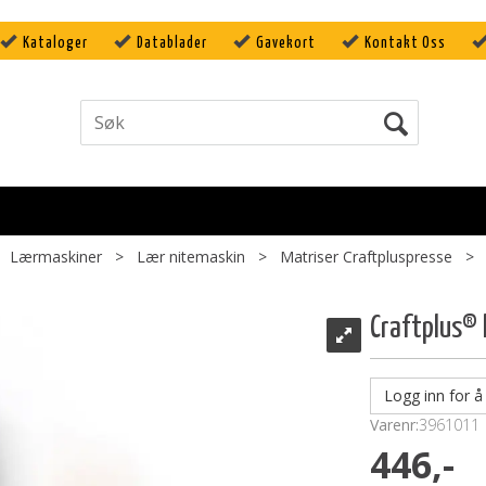
Kataloger
Datablader
Gavekort
Kontakt Oss
>
Lærmaskiner
>
Lær nitemaskin
>
Matriser Craftpluspresse
>
Craftplus® 
Logg inn for å 
Varenr:
3961011
446,-