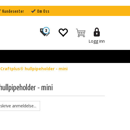
Kundesenter
Om Oss
3
Logg inn
Craftplus® hullpipeholder - mini
hullpipeholder - mini
skrive anmeldelse...