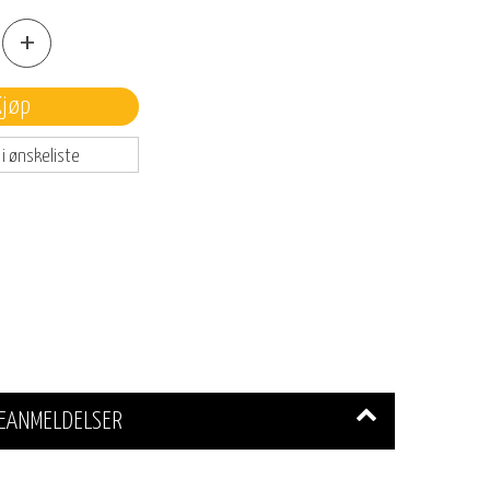
+
Kjøp
 i ønskeliste
EANMELDELSER