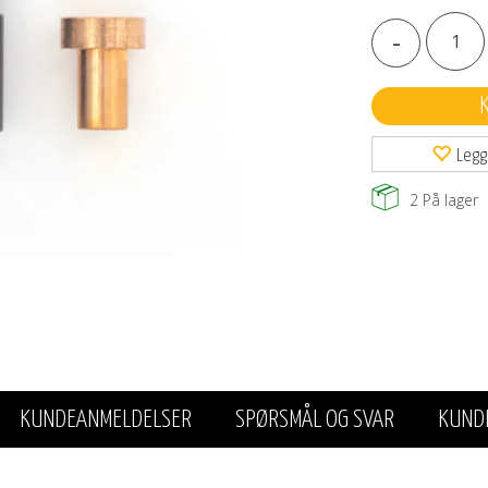
-
Legg
2
På lager
KUNDEANMELDELSER
SPØRSMÅL OG SVAR
KUND