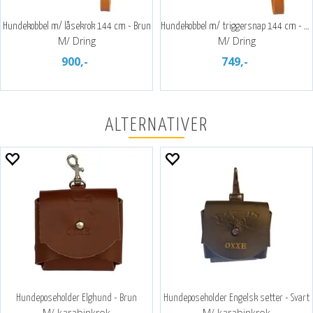
Hundekobbel m/ låsekrok 144 cm - Brun
Hundekobbel m/ triggersnap 144 cm - Brun
M/ Dring
M/ Dring
900,-
749,-
ALTERNATIVER
Hundeposeholder Elghund - Brun
Hundeposeholder Engelsk setter - Svart
M/ karabinkrok
M/ karabinkrok