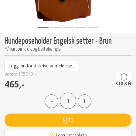
Hundeposeholder Engelsk setter - Brun
M/ karabinkrok og beltehempe
Logg inn for å skrive anmeldelse...
Varenr:
1050101-1
465,-
-
+
Kjøp
Legg i ønskeliste