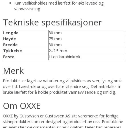
Kan vedlikeholdes med lærfett for økt levetid og
vannavvisning
Tekniske spesifikasjoner
Lengde
80 mm
Høyde
75 mm
Bredde
30 mm
Tykkelse
2–2.5 mm
Feste
Liten karabinkrok
Merk
Produktet er laget av naturlær og vil påvirkes av vær, lys og bruk
over tid. Lærstruktur og overflate vil endre seg. Det anbefales å
bruke lærfett for å holde produktet vannavvisende og smidig.
Om OXXE
OXXE by Gustavsen er Gustavsen AS sitt varemerke for ferdige
skinnprodukter som er designet og produsert av oss. Produktene
er laget i lær og ornamenter av høy kvalitet. Deler kan repareres,