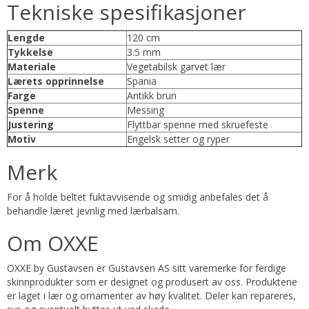
Tekniske spesifikasjoner
Lengde
120 cm
Tykkelse
3.5 mm
Materiale
Vegetabilsk garvet lær
Lærets opprinnelse
Spania
Farge
Antikk brun
Spenne
Messing
Justering
Flyttbar spenne med skruefeste
Motiv
Engelsk setter og ryper
Merk
For å holde beltet fuktavvisende og smidig anbefales det å
behandle læret jevnlig med lærbalsam.
Om OXXE
OXXE by Gustavsen er Gustavsen AS sitt varemerke for ferdige
skinnprodukter som er designet og produsert av oss. Produktene
er laget i lær og ornamenter av høy kvalitet. Deler kan repareres,