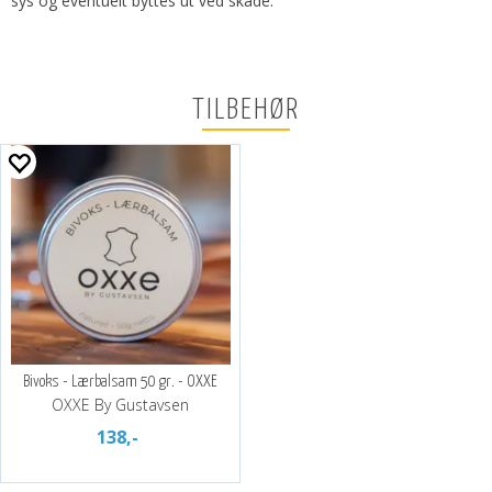
sys og eventuelt byttes ut ved skade.
TILBEHØR
Bivoks - Lærbalsam 50 gr. - OXXE
OXXE By Gustavsen
138,-