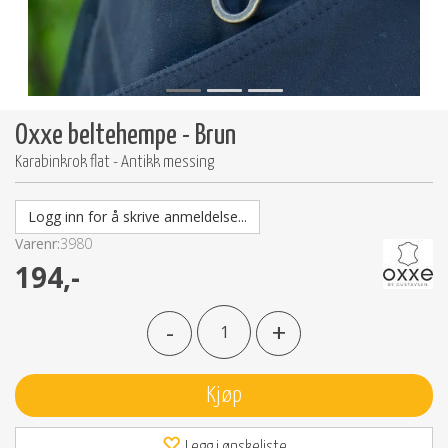
Oxxe beltehempe - Brun
Karabinkrok flat - Antikk messing
Logg inn for å skrive anmeldelse...
Varenr:
3980
194,-
-
+
Kjøp
Legg i ønskeliste