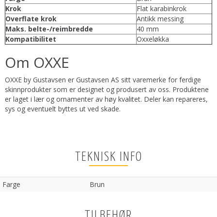
Krok
Flat karabinkrok
Overflate krok
Antikk messing
Maks. belte-/reimbredde
40 mm
Kompatibilitet
Oxxeløkka
Om OXXE
OXXE by Gustavsen er Gustavsen AS sitt varemerke for ferdige
skinnprodukter som er designet og produsert av oss. Produktene
er laget i lær og ornamenter av høy kvalitet. Deler kan repareres,
sys og eventuelt byttes ut ved skade.
TEKNISK INFO
Farge
Brun
TILBEHØR