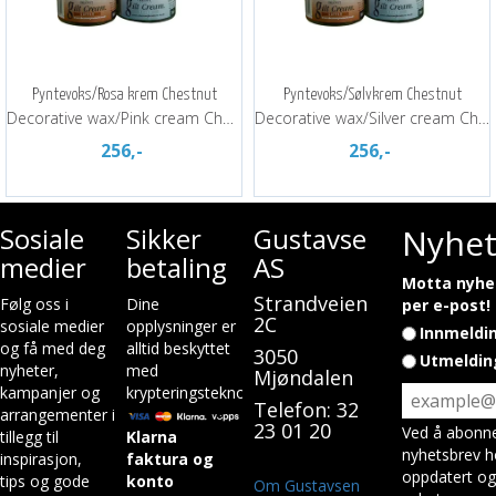
Pyntevoks/Rosa krem Chestnut
Pyntevoks/Sølvkrem Chestnut
Decorative wax/Pink cream Chestnut
Decorative wax/Silver cream Chestnut
256,-
256,-
Sosiale
Sikker
Gustavsen
Nyhet
medier
betaling
AS
Motta nyhet
Strandveien
Følg oss i
Dine
per e-post!
2C
sosiale medier
opplysninger er
Innmeldi
og få med deg
alltid beskyttet
3050
Utmeldin
nyheter,
med
Mjøndalen
kampanjer og
krypteringsteknologi.
Telefon: 32
arrangementer i
23 01 20
Ved å abonne
tillegg til
Klarna
nyhetsbrev h
inspirasjon,
faktura og
oppdatert og
tips og gode
konto
Om Gustavsen