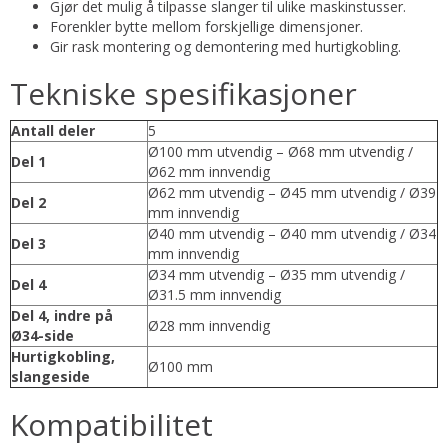
Gjør det mulig å tilpasse slanger til ulike maskinstusser.
Forenkler bytte mellom forskjellige dimensjoner.
Gir rask montering og demontering med hurtigkobling.
Tekniske spesifikasjoner
Antall deler
5
Ø100 mm utvendig – Ø68 mm utvendig /
Del 1
Ø62 mm innvendig
Ø62 mm utvendig – Ø45 mm utvendig / Ø39
Del 2
mm innvendig
Ø40 mm utvendig – Ø40 mm utvendig / Ø34
Del 3
mm innvendig
Ø34 mm utvendig – Ø35 mm utvendig /
Del 4
Ø31.5 mm innvendig
Del 4, indre på
Ø28 mm innvendig
Ø34-side
Hurtigkobling,
Ø100 mm
slangeside
Kompatibilitet