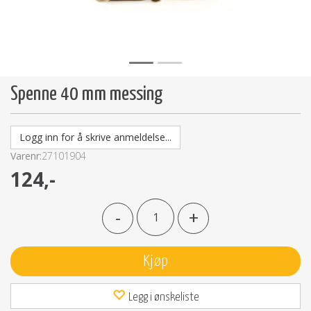
Spenne 40 mm messing
Logg inn for å skrive anmeldelse...
Varenr:
27101904
124,-
-
+
Kjøp
Legg i ønskeliste