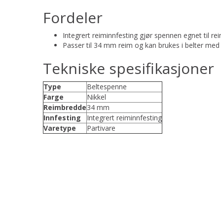
Fordeler
Integrert reiminnfesting gjør spennen egnet til re
Passer til 34 mm reim og kan brukes i belter me
Tekniske spesifikasjoner
Type
Beltespenne
Farge
Nikkel
Reimbredde
34 mm
Innfesting
Integrert reiminnfesting
Varetype
Partivare