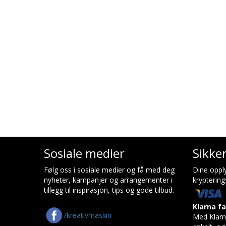
Sosiale medier
Sikke
Følg oss i sosiale medier og få med deg
Dine opply
nyheter, kampanjer og arrangementer i
kryptering
tillegg til inspirasjon, tips og gode tilbud.
Klarna f
/kreativmaskin
Med Klarn