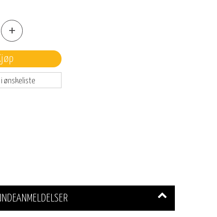
+
Kjøp
 i ønskeliste
UNDEANMELDELSER