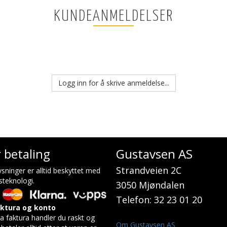
KUNDEANMELDELSER
Logg inn for å skrive anmeldelse...
r betaling
Gustavsen AS
Strandveien 2C
sninger er alltid beskyttet med
steknologi.
3050 Mjøndalen
Telefon: 32 23 01 20
aktura og konto
a faktura handler du raskt og
Om Gustavsen AS