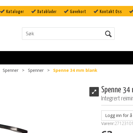
Kataloger
Datablader
Gavekort
Kontakt Oss
>
Spenner
>
Spenner
>
Spenne 34 mm blank
Spenne 34 
Integrert reimi
Logg inn for å 
Varenr:
2712310