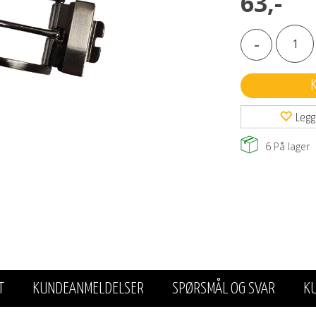
63,-
-
Legg
6
På lager
T
KUNDEANMELDELSER
SPØRSMÅL OG SVAR
K