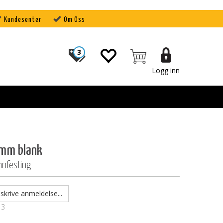
Kundesenter
Om Oss
3
Logg inn
mm blank
nnfesting
skrive anmeldelse...
13