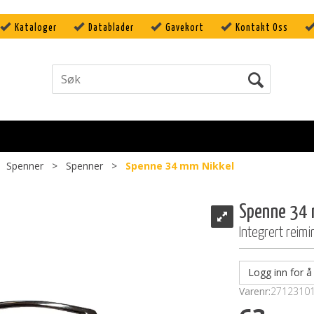
Kataloger
Datablader
Gavekort
Kontakt Oss
>
Spenner
>
Spenner
>
Spenne 34 mm Nikkel
Spenne 34 
Integrert reimi
Logg inn for å 
Varenr:
2712310