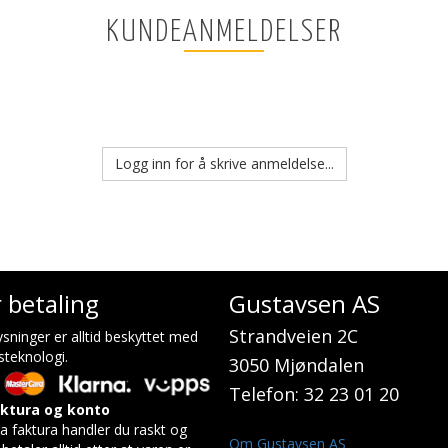
KUNDEANMELDELSER
Logg inn for å skrive anmeldelse...
r betaling
Gustavsen AS
Strandveien 2C
sninger er alltid beskyttet med
steknologi.
3050 Mjøndalen
Telefon: 32 23 01 20
aktura og konto
a faktura handler du raskt og
Om Gustavsen AS