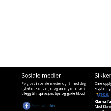
Sosiale medier
Sikke
Følg oss i sosiale medier og få med deg
Dine opply
nyheter, kampanjer og arrangementer i
kryptering
tillegg til inspirasjon, tips og gode tilbud.
Klarna f
/kreativmaskin
Med Klarn