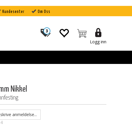
Kundesenter
Om Oss
3
Logg inn
mm Nikkel
nnfesting
skrive anmeldelse...
14