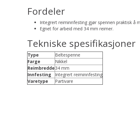
Fordeler
Integrert reiminnfesting gjør spennen praktisk å 
Egnet for arbeid med 34 mm reimer.
Tekniske spesifikasjoner
Type
Beltespenne
Farge
Nikkel
Reimbredde
34 mm
Innfesting
Integrert reiminnfesting
Varetype
Partivare