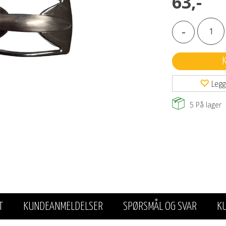
63,-
-
Legg
5
På lager
T
KUNDEANMELDELSER
SPØRSMÅL OG SVAR
K