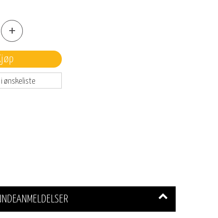
+
Kjøp
 i ønskeliste
UNDEANMELDELSER