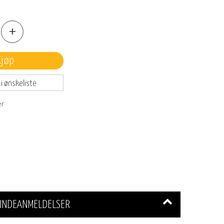
+
Kjøp
 i ønskeliste
er
UNDEANMELDELSER