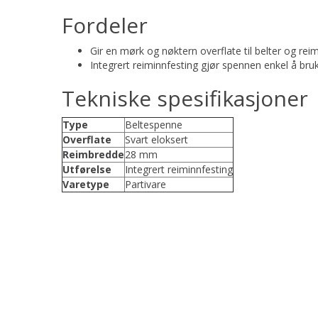
Fordeler
Gir en mørk og nøktern overflate til belter og rei
Integrert reiminnfesting gjør spennen enkel å bru
Tekniske spesifikasjoner
Type
Beltespenne
Overflate
Svart eloksert
Reimbredde
28 mm
Utførelse
Integrert reiminnfesting
Varetype
Partivare