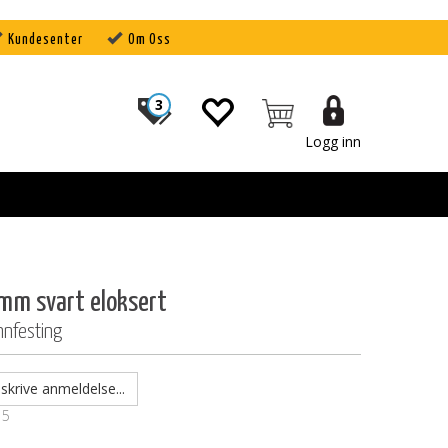
Kundesenter
Om Oss
3
Logg inn
mm svart eloksert
nnfesting
skrive anmeldelse...
15