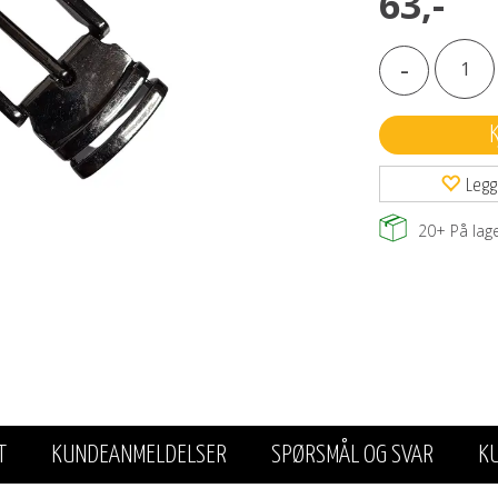
63,-
-
Legg
20+
På lag
T
KUNDEANMELDELSER
SPØRSMÅL OG SVAR
K