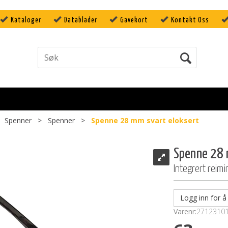
Kataloger
Datablader
Gavekort
Kontakt Oss
>
Spenner
>
Spenner
>
Spenne 28 mm svart eloksert
Spenne 28 
Integrert reimi
Logg inn for å 
Varenr:
2712310