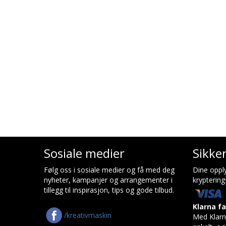
Sosiale medier
Sikke
Følg oss i sosiale medier og få med deg
Dine opply
nyheter, kampanjer og arrangementer i
kryptering
tillegg til inspirasjon, tips og gode tilbud.
Klarna f
/kreativmaskin
Med Klarn