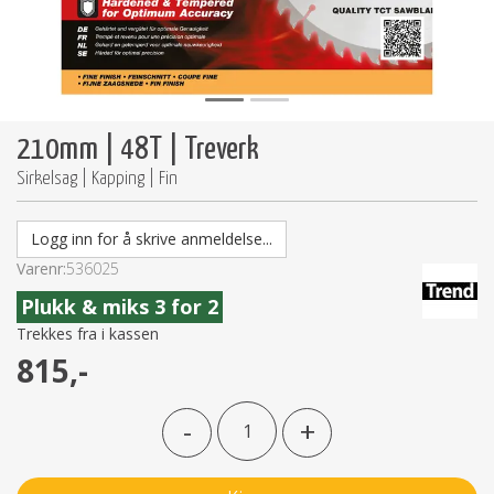
210mm | 48T | Treverk
Sirkelsag | Kapping | Fin
Logg inn for å skrive anmeldelse...
Varenr:
536025
Trekkes fra i kassen
815,-
-
+