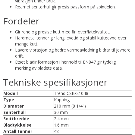
vibrasjon under bruk.
Reamet senterhull gir presis passform på spindelen.
Fordeler
Gir rene og presise kutt med fin overflatekvalitet.
Hardmetalltenner gir lang levetid og stabil kutteevne over
mange kutt.
Lavere vibrasjon og bedre varmeavledning bidrar til jevnere
drift.
Etset bladinformasjon i henhold til EN847 gir tydelig
merking av bladets data.
Tekniske spesifikasjoner
Modell
Trend CSB/21048
Type
Kapping
Diameter
210 mm (8 1/4")
Senterhull
30 mm
Snittbredde
2.4 mm
Bladtykkelse
1.6 mm
Antall tenner
48