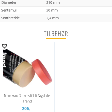
Diameter
210 mm
Senterhull
30 mm
Snittbredde
2,4 mm
TILBEHØR
Trendiwax- Smørestift til Sagblader
Trend
206,-