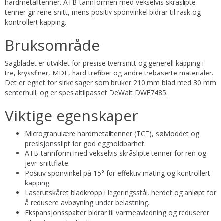
hardmetalltenner. ATB-tannformen med vekselvis skråslipte
tenner gir rene snitt, mens positiv sponvinkel bidrar til rask og
kontrollert kapping.
Bruksområde
Sagbladet er utviklet for presise tverrsnitt og generell kapping i
tre, kryssfiner, MDF, hard trefiber og andre trebaserte materialer.
Det er egnet for sirkelsager som bruker 210 mm blad med 30 mm
senterhull, og er spesialtilpasset DeWalt DWE7485.
Viktige egenskaper
Microgranulære hardmetalltenner (TCT), sølvloddet og
presisjonsslipt for god eggholdbarhet.
ATB-tannform med vekselvis skråslipte tenner for ren og
jevn snittflate.
Positiv sponvinkel på 15° for effektiv mating og kontrollert
kapping.
Laserutskåret bladkropp i legeringsstål, herdet og anløpt for
å redusere avbøyning under belastning.
Ekspansjonsspalter bidrar til varmeavledning og reduserer