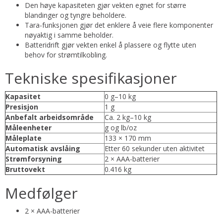
Den høye kapasiteten gjør vekten egnet for større
blandinger og tyngre beholdere.
Tara-funksjonen gjør det enklere å veie flere komponenter
nøyaktig i samme beholder.
Batteridrift gjør vekten enkel å plassere og flytte uten
behov for strømtilkobling.
Tekniske spesifikasjoner
Kapasitet
0 g–10 kg
Presisjon
1 g
Anbefalt arbeidsområde
Ca. 2 kg–10 kg
Måleenheter
g og lb/oz
Måleplate
133 × 170 mm
Automatisk avslåing
Etter 60 sekunder uten aktivitet
Strømforsyning
2 × AAA-batterier
Bruttovekt
0.416 kg
Medfølger
2 × AAA-batterier