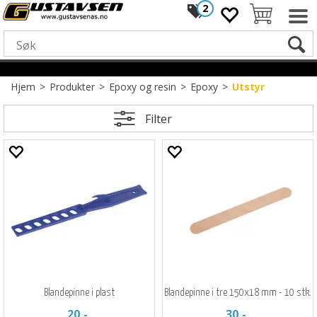
2
Hjem
>
Produkter
>
Epoxy og resin
>
Epoxy
>
Utstyr
Filter
Blandepinne i plast
Blandepinne i tre 150x18 mm - 10 stk.
20,-
30,-