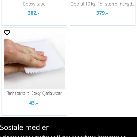
Epoxy tape
Opp til 10 kg. For større mengder
382,-
379,-
Tannsparkel til Epoxy. Gjenbrukbar
43,-
Sosiale medier