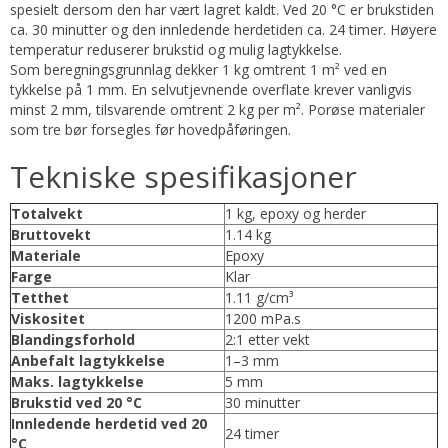
spesielt dersom den har vært lagret kaldt. Ved 20 °C er brukstiden
ca. 30 minutter og den innledende herdetiden ca. 24 timer. Høyere
temperatur reduserer brukstid og mulig lagtykkelse.
Som beregningsgrunnlag dekker 1 kg omtrent 1 m² ved en
tykkelse på 1 mm. En selvutjevnende overflate krever vanligvis
minst 2 mm, tilsvarende omtrent 2 kg per m². Porøse materialer
som tre bør forsegles før hovedpåføringen.
Tekniske spesifikasjoner
Totalvekt
1 kg, epoxy og herder
Bruttovekt
1.14 kg
Materiale
Epoxy
Farge
Klar
Tetthet
1.11 g/cm³
Viskositet
1200 mPa.s
Blandingsforhold
2:1 etter vekt
Anbefalt lagtykkelse
1–3 mm
Maks. lagtykkelse
5 mm
Brukstid ved 20 °C
30 minutter
Innledende herdetid ved 20
24 timer
°C