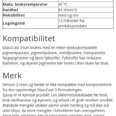
Maks. brukstemperatur
45 °C
Hardhet
83 Shore D
Fleksibilitet
Hard og stiv
12 måneder fra
Lagringstid
produksjonsdato
Kompatibilitet
GlassCast 3 kan brukes med en rekke epoksykompatible
pigmentpastaer, pigmentpulvere, metallpulvere, transparente
fargepigmenter og tørre fyllstoffer. Fyllstoffer kan redusere
klarheten, og ukjente pigmenter bør testes i liten skala før bruk.
Merk
Version 2-resin og herder er ikke kompatible med komponentene
fra den opprinnelige GlassCast 3-formuleringen.
Epoxy er et kjemisk produkt. Les sikkerhetsdatabladet før bruk,
bruk nitrilhansker og øyevern, og arbeid i et godt ventilert område.
Blandede mengder utvikler varme under herding og må ikke stå
uten tilsyn, da store mengder i beholderen kan overopphetes.
Produktet anbefales ikke til permanent utendørs bruk. Varme