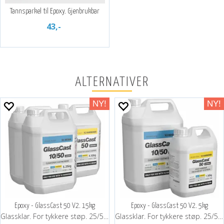
Tannsparkel til Epoxy. Gjenbrukbar
43,-
ALTERNATIVER
Epoxy - GlassCast 50 V2. 15kg
Epoxy - GlassCast 50 V2. 5kg
Glassklar. For tykkere støp. 25/50 mm.
Glassklar. For tykkere støp. 25/50 mm.