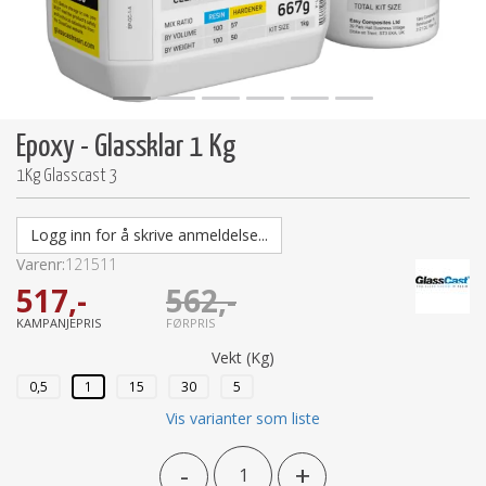
Epoxy - Glassklar 1 Kg
1Kg Glasscast 3
Logg inn for å skrive anmeldelse...
Varenr:
121511
517,-
562,-
KAMPANJEPRIS
FØRPRIS
Vekt (Kg)
0,5
1
15
30
5
Vis varianter som liste
-
+