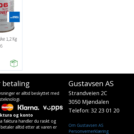
ke 1,2 Kg
06
r betaling
Gustavsen AS
Strandveien 2C
sninger er alltid beskyttet med
steknologi.
3050 Mjøndalen
Telefon: 32 23 01 20
aktura og konto
a faktura handler du raskt og
Om Gustavsen AS
betaler alltid etter at varen er
Personvernerklæring