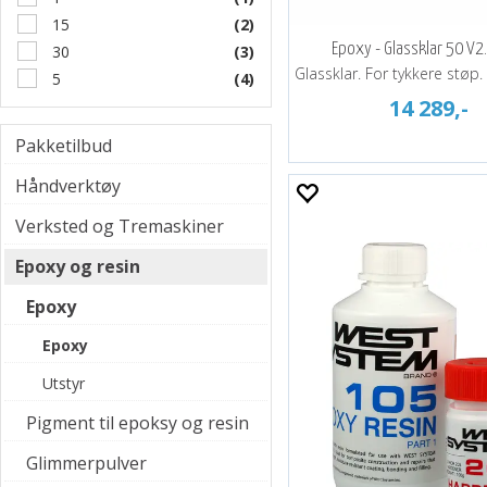
15
(2)
Epoxy - Glassklar 50 V2.
30
(3)
Glassklar. For tykkere støp
5
(4)
14 289,-
Pakketilbud
Håndverktøy
Verksted og Tremaskiner
Epoxy og resin
Epoxy
Epoxy
Utstyr
Pigment til epoksy og resin
Glimmerpulver