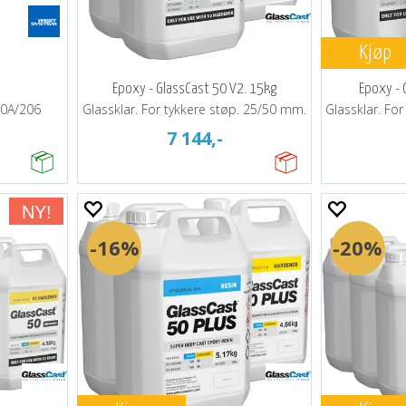
Kjøp
Epoxy - GlassCast 50 V2. 15kg
Epoxy - 
00A/206
Glassklar. For tykkere støp. 25/50 mm.
Glassklar. Fo
7 144,-
16%
20%