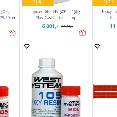
Kjøp
Kjøp
 30 Kg
Epoxy - Glassklar 50Plus. 15kg
Epoxy - G
. 25/50 mm.
GlassCast for tykke støp
Glas
6 001,-
11 
7 144,-