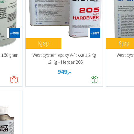
Kjøp
Kjøp
r 160 gram
West system epoxy A-Pakke 1,2 Kg
West sys
1,2 Kg - Herder 205
949,-