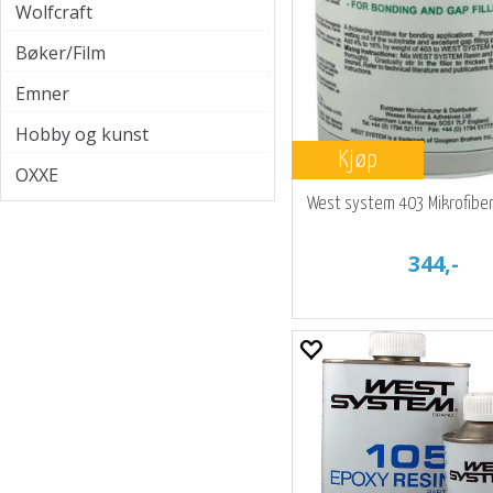
Wolfcraft
Bøker/Film
Emner
Hobby og kunst
Kjøp
OXXE
West system 403 Mikrofibe
344,-