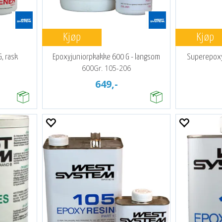
Kjøp
Kjøp
, rask
Epoxyjuniorpkakke 600 G - langsom
Superepoxy 
600Gr. 105-206
649,-