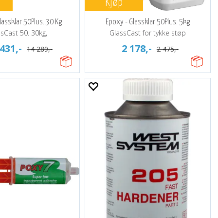
Kjøp
lassklar 50Plus. 30 Kg
Epoxy - Glassklar 50Plus. 5kg
sCast 50. 30kg,
GlassCast for tykke støp
431,-
2 178,-
14 289,-
2 475,-