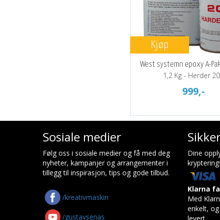
Kjøp
West systemn epoxy A-Pak
1,2 Kg - Herder 2
999,-
Sosiale medier
Sikke
Følg oss i sosiale medier og få med deg
Dine opply
nyheter, kampanjer og arrangementer i
kryptering
tillegg til inspirasjon, tips og gode tilbud.
Klarna f
/kreativmaskin
Med Klarn
enkelt, og 
/gustavsenas
levert.