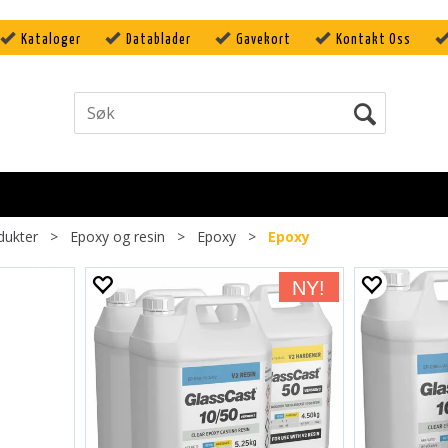
Kataloger
Datablader
Gavekort
Kontakt Oss
dukter
>
Epoxy og resin
>
Epoxy
>
Epoxy