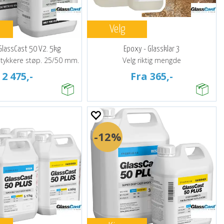
Velg
GlassCast 50 V2. 5kg
Epoxy - Glassklar 3
r tykkere støp. 25/50 mm.
Velg riktig mengde
2 475,-
Fra 365,-
12%