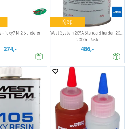
Kjøp
- Poxy7 M. 2 Blanderør
West System 205A Standard herder, 200 gr
200Gr. Rask
274,-
486,-