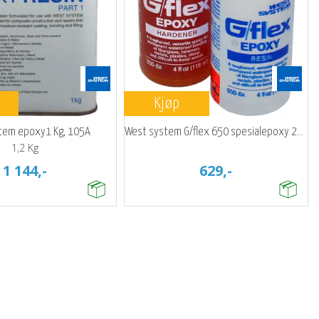
Kjøp
tem epoxy1 Kg, 105A
West system G/flex 650 spesialepoxy 240g
1,2 Kg
1 144,-
629,-