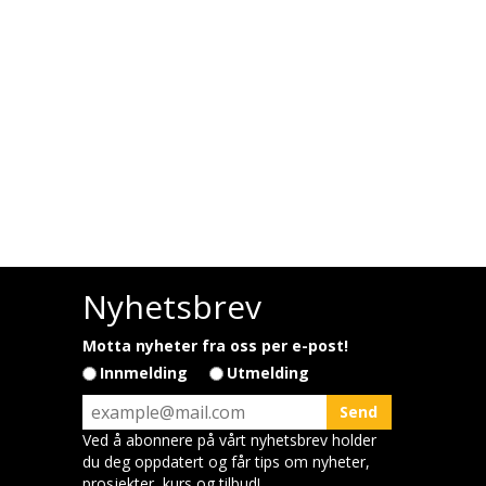
Nyhetsbrev
Motta nyheter fra oss per e-post!
Innmelding
Utmelding
Ved å abonnere på vårt nyhetsbrev holder
du deg oppdatert og får tips om nyheter,
prosjekter, kurs og tilbud!