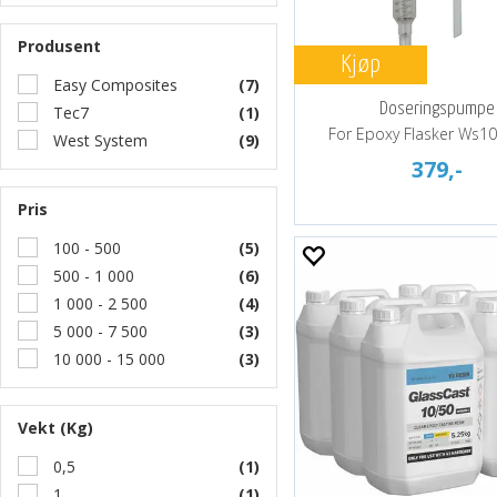
Produsent
Kjøp
Easy Composites
(7)
Doseringspumpe
Tec7
(1)
For Epoxy Flasker Ws1
West System
(9)
379,-
Pris
100 - 500
(5)
500 - 1 000
(6)
1 000 - 2 500
(4)
5 000 - 7 500
(3)
10 000 - 15 000
(3)
Vekt (Kg)
0,5
(1)
1
(1)