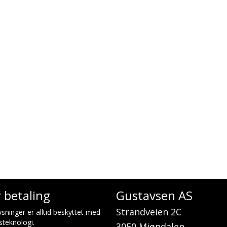
r betaling
Gustavsen AS
Strandveien 2C
sninger er alltid beskyttet med
steknologi.
3050 Mjøndalen