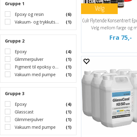
Gruppe 1
Velg
Epoxy og resin
(6)
Culr Flytende Konsentrert E
Vakuum- og trykkutstyr
(1)
Velg mellom farge og 
Fra 75,-
Gruppe 2
Epoxy
(4)
Glimmerpulver
(1)
Pigment til epoksy og resin
(1)
Vakuum med pumpe
(1)
Gruppe 3
Epoxy
(4)
Glasscast
(1)
Glimmerpulver
(1)
Vakuum med pumpe
(1)