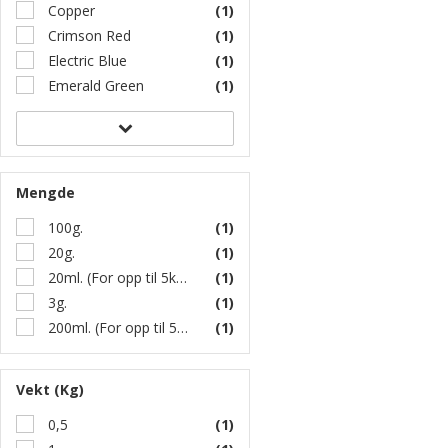
Copper
(1)
Crimson Red
(1)
Electric Blue
(1)
Emerald Green
(1)
Mengde
100g.
(1)
20g.
(1)
20ml. (For opp til 5kg. Epoxy)
(1)
3g.
(1)
200ml. (For opp til 50kg. Epoxy)
(1)
Vekt (Kg)
0,5
(1)