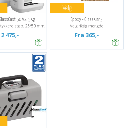
Velg
GlassCast 50 V2. 5kg
Epoxy - Glassklar 3
r tykkere støp. 25/50 mm.
Velg riktig mengde
2 475,-
Fra 365,-