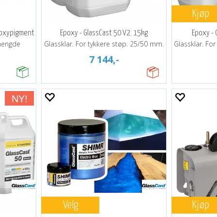
Kjøp
poxypigment
Epoxy - GlassCast 50 V2. 15kg
Epoxy - 
mengde
Glassklar. For tykkere støp. 25/50 mm.
Glassklar. Fo
7 144,-
Velg
Kjøp