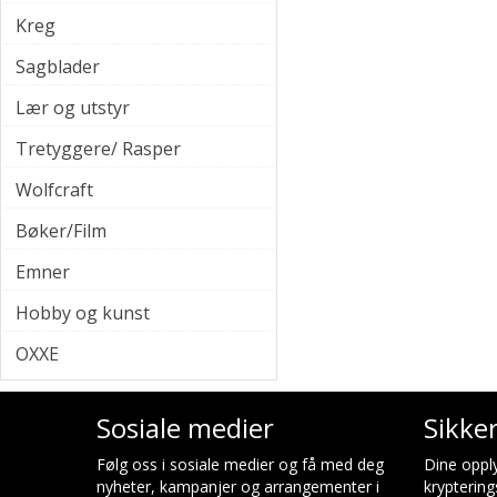
Kreg
Sagblader
Lær og utstyr
Tretyggere/ Rasper
Wolfcraft
Bøker/Film
Emner
Hobby og kunst
OXXE
Sosiale medier
Sikke
Følg oss i sosiale medier og få med deg
Dine opply
nyheter, kampanjer og arrangementer i
kryptering