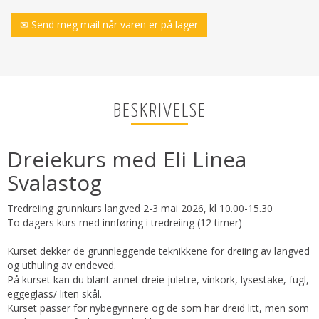
✉ Send meg mail når varen er på lager
BESKRIVELSE
Dreiekurs med Eli Linea
Svalastog
Tredreiing grunnkurs langved 2-3 mai 2026, kl 10.00-15.30
To dagers kurs med innføring i tredreiing (12 timer)
Kurset dekker de grunnleggende teknikkene for dreiing av langved
og uthuling av endeved.
På kurset kan du blant annet dreie juletre, vinkork, lysestake, fugl,
eggeglass/ liten skål.
Kurset passer for nybegynnere og de som har dreid litt, men som