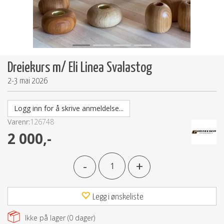
Dreiekurs m/ Eli Linea Svalastog
2-3 mai 2026
Logg inn for å skrive anmeldelse...
Varenr:
126748
2 000,-
-
+
Legg i ønskeliste
Ikke på lager (
0
dager)