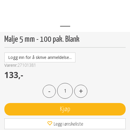
Malje 5 mm - 100 pak. Blank
Logg inn for å skrive anmeldelse...
Varenr:
27101381
133,-
-
+
Kjøp
Legg i ønskeliste