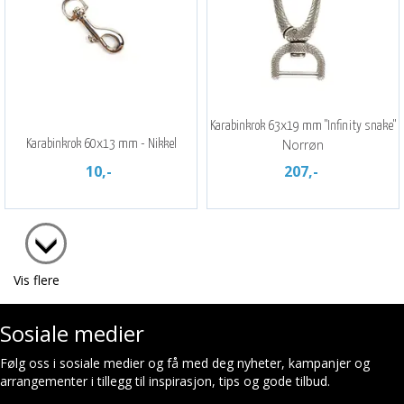
Karabinkrok 63x19 mm "Infinity snake"
Norrøn
Karabinkrok 60x13 mm - Nikkel
10,-
207,-
Vis flere
Sosiale medier
Følg oss i sosiale medier og få med deg nyheter, kampanjer og
arrangementer i tillegg til inspirasjon, tips og gode tilbud.