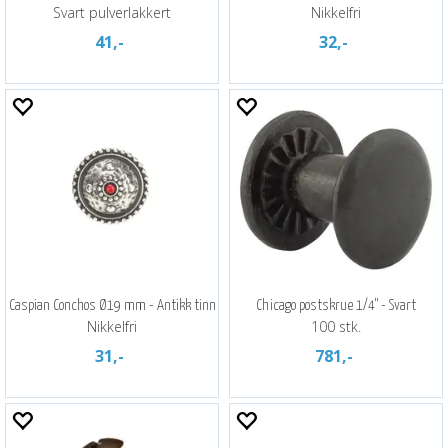
Svart pulverlakkert
Nikkelfri
41,-
32,-
Caspian Conchos Ø19 mm - Antikk tinn
Chicago postskrue 1/4" - Svart
Nikkelfri
100 stk.
31,-
781,-