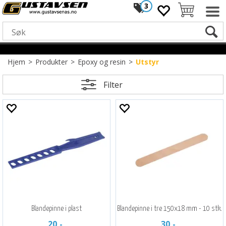
3
Hjem
>
Produkter
>
Epoxy og resin
>
Utstyr
Filter
Blandepinne i plast
Blandepinne i tre 150x18 mm - 10 stk.
20,-
30,-