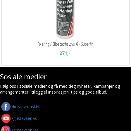
Polering / Slipepasta 250 G - Superfin
271,-
Sosiale medier
Følg oss i sosiale medier og få med deg nyheter, kampanjer og
arrangementer i tillegg til inspirasjon, tips og gode tilbud.
/kreativmaskin
/gustavsenas
/gustavsen_as