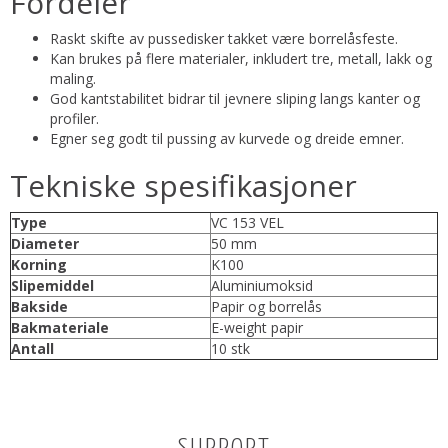
Fordeler
Raskt skifte av pussedisker takket være borrelåsfeste.
Kan brukes på flere materialer, inkludert tre, metall, lakk og
maling.
God kantstabilitet bidrar til jevnere sliping langs kanter og
profiler.
Egner seg godt til pussing av kurvede og dreide emner.
Tekniske spesifikasjoner
Type
VC 153 VEL
Diameter
50 mm
Korning
K100
Slipemiddel
Aluminiumoksid
Bakside
Papir og borrelås
Bakmateriale
E-weight papir
Antall
10 stk