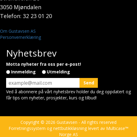
3050 Mjøndalen
Telefon: 32 23 01 20
Om Gustavsen AS
Personvernerklæring
Nyhetsbrev
Motta nyheter fra oss per e-post!
Innmelding
Utmelding
Ved å abonnere på vårt nyhetsbrev holder du deg oppdatert og
får tips om nyheter, prosjekter, kurs og tilbud!
Copyright © 2026 Gustavsen - All rights reserved
Forretningssystem
og
nettbutikkløsning
levert av
Multicase™
Norge AS