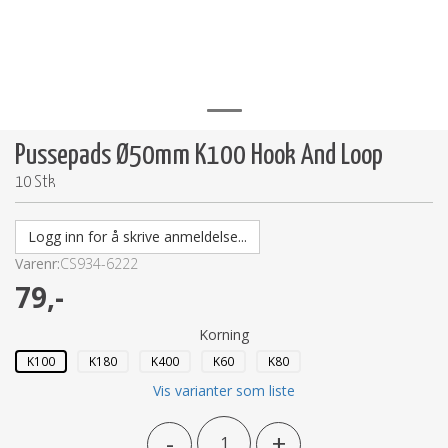
Pussepads Ø50mm K100 Hook And Loop
10 Stk
Logg inn for å skrive anmeldelse...
Varenr:
CS934-6222
79,-
Korning
K100
K180
K400
K60
K80
Vis varianter som liste
-
+