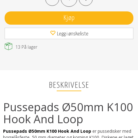
Kjøp
Legg i ønskeliste
13
På lager
BESKRIVELSE
Pussepads Ø50mm K100
Hook And Loop
Pussepads Ø50mm K100 Hook And Loop
er pussedisker med
borrelåsfeste, 50 mm diameter og korning K100. Diskene er laget