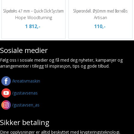
Slipeboks 47 mm – Quick Click System
Sliperondell. Ø50mm med Borrelås
Hope Woodturning
Artisan
1 812,-
110,-
Sosiale medier
Følg oss i sosiale medier og få med deg nyheter, kampanjer og
arrangementer i tillegg til inspirasjon, tips og gode tilbud.
/kreativmaskin
/gustavsenas
/gustavsen_as
Sikker betaling
Dine opplysninger er alltid beskyttet med krypteringsteknologi.