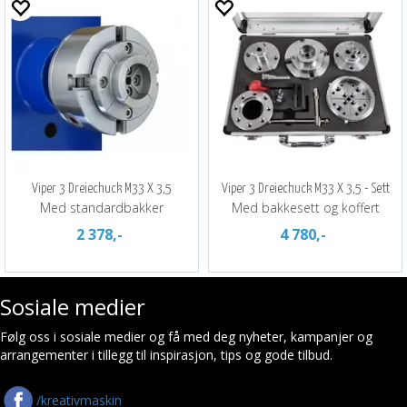
Viper 3 Dreiechuck M33 X 3,5
Viper 3 Dreiechuck M33 X 3,5 - Sett
Med standardbakker
Med bakkesett og koffert
2 378,-
4 780,-
Sosiale medier
Følg oss i sosiale medier og få med deg nyheter, kampanjer og
arrangementer i tillegg til inspirasjon, tips og gode tilbud.
/kreativmaskin