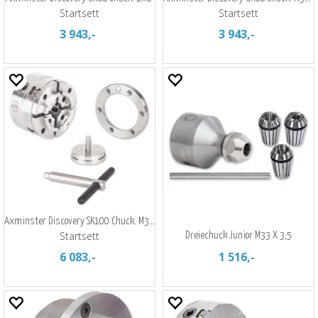
Startsett
Startsett
3 943,-
3 943,-
Axminster Discovery SK100 Chuck. M33X3,5
Startsett
Dreiechuck Junior M33 X 3,5
6 083,-
1 516,-