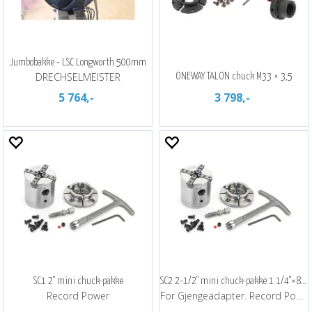
Jumbobakke - LSC Longworth 500mm
DRECHSELMEISTER
ONEWAY TALON chuck M33 × 3,5
5 764,-
3 798,-
SC1 2" mini chuck-pakke
SC2 2-1/2" mini chuck-pakke 1 1/4"×8 TPI
Record Power
For Gjengeadapter. Record Power