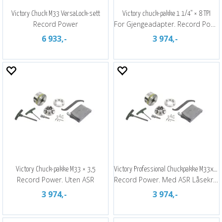
Victory Chuck M33 VersaLock-sett
Victory chuck-pakke 1 1/4" × 8 TPI
Record Power
For Gjengeadapter. Record Power
6 933,-
3 974,-
Victory Chuck-pakke M33 × 3,5
Victory Professional Chuckpakke M33x3,5
Record Power. Uten ASR
Record Power. Med ASR Låsekrans
3 974,-
3 974,-