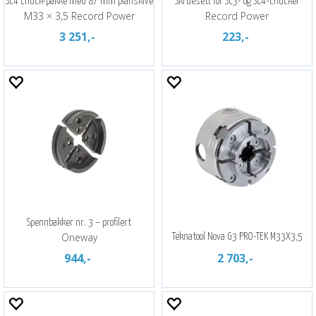
SC4 chuck-pakke med 87 mm planskive
Skruesett for SC3- og SC4-chucker
M33 × 3,5 Record Power
Record Power
3 251,-
223,-
Spennbakker nr. 3 – profilert
Oneway
Teknatool Nova G3 PRO-TEK M33X3,5
944,-
2 703,-