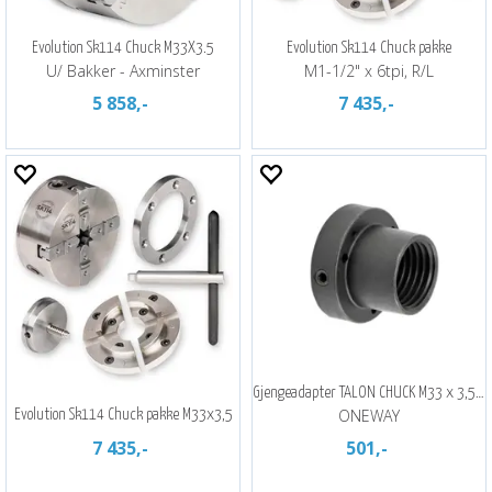
Evolution Sk114 Chuck M33X3.5
Evolution Sk114 Chuck pakke
U/ Bakker - Axminster
M1-1/2" x 6tpi, R/L
5 858,-
7 435,-
Gjengeadapter TALON CHUCK M33 x 3,5 m
ONEWAY
Evolution Sk114 Chuck pakke M33x3,5
7 435,-
501,-