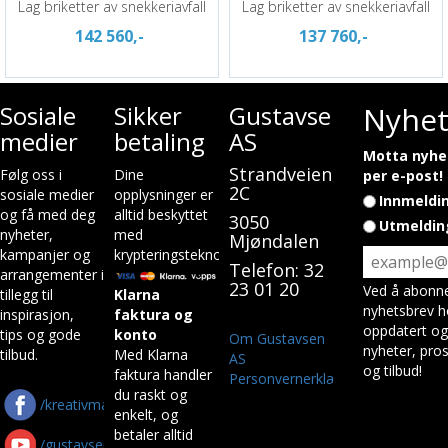
Lag briketter av snekkeriavfall
Lag briketter av snekkeriavfall
142 560,-
137 760,-
Sosiale
Sikker
Gustavsen
Nyhet
medier
betaling
AS
Motta nyhet
Strandveien
Følg oss i
Dine
per e-post!
2C
sosiale medier
opplysninger er
Innmeldi
og få med deg
alltid beskyttet
3050
Utmeldin
nyheter,
med
Mjøndalen
kampanjer og
krypteringsteknologi.
Telefon: 32
arrangementer i
23 01 20
Ved å abonne
tillegg til
Klarna
nyhetsbrev h
inspirasjon,
faktura og
oppdatert og
tips og gode
konto
Om Gustavsen
nyheter, pros
tilbud.
Med Klarna
AS
og tilbud!
faktura handler
Personvernerklæring
du raskt og
/kreativmaskin
enkelt, og
betaler alltid
/gustavsenas