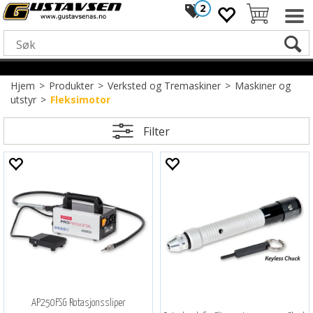
2
Hjem
>
Produkter
>
Verksted og Tremaskiner
>
Maskiner og
utstyr
>
Fleksimotor
Filter
AP250FSG Rotasjonssliper