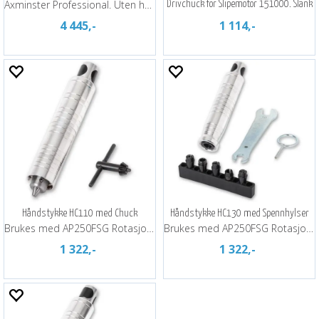
Axminster Professional. Uten håndstykke.
Drivchuck for Slipemotor 151000. Slank
4 445,-
1 114,-
Håndstykke HC110 med Chuck
Håndstykke HC130 med Spennhylser
Brukes med AP250FSG Rotasjonssliper
Brukes med AP250FSG Rotasjonssliper
1 322,-
1 322,-