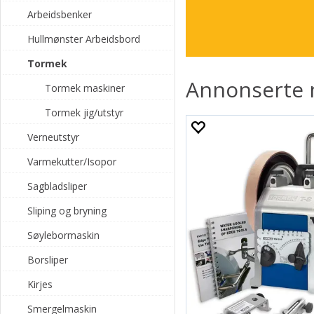
Arbeidsbenker
Få sylskarpe egger uansett
Hullmønster Arbeidsbord
Valg av maskin
Tormek
Annonserte 
Tormek maskiner
Et generelt spørsmål mange s
Og hvem modell skal man v
Tormek jig/utstyr
Det vi kan svare på det er 
Verneutstyr
Det er svært sjelden feil på
Tormek.
Varmekutter/Isopor
Sagbladsliper
Tormek Jiger
- jigene til 
Tormek jigene har vært under
Sliping og bryning
Når det kommer til valg av 
Søylebormaskin
T4 har Ø200 mm slipestein 
Borsliper
Fordelen med stor stein er a
Kirjes
T4 maskinen passer til utrol
Smergelmaskin
borsliping ol. bør man velge