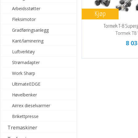
T8 har også mer utstyr i gr
Arbeidsstøtter
Kjøp
Trenger du mer info om disse
Fleksimotor
Tormek T-8 Superg
Gradføringsanlegg
Tlf. 32 23 01 20
Tormek T8 
E-post
- post@gustavsenas
Kant/laminering
8 03
Luftverktøy
Strømadapter
Work Sharp
UltimateEDGE
Høvelbenker
Airrex dieselvarmer
Brikettpresse
Tremaskiner