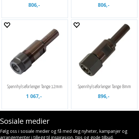
806,-
806,-
Spennhylseforlenger Tange 12mm
Spennhylseforlenger Tange 8mm
1 067,-
896,-
Sosiale medier
Følg oss i sosiale medier og få med deg nyheter, kampanjer og
arrangementer i tillegg til inspirasjon, tips og gode tilbud.